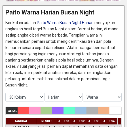
Paito Warna Harian Busan Night
Berikut ini adalah
Paito Warna Busan Night Harian
menyajikan
ringkasan hasil togel Busan Night dalam format harian, di mana
setiap angka diberi warna berbeda. Tampilan warna ini
memudahkan pemain untuk mengidentifikasi tren dan pola
keluaran secara cepat dan efisien. Alat ini sangat bermanfaat
bagi pemain yang ingin menyusun strategi taruhan jangka
panjang berdasarkan analisis pola hasil sebelumnya. Dengan
akses visual yang jelas, pemain dapat memahami data dengan
lebih baik, memperkuat analisis mereka, dan meningkatkan
peluang untuk meraih hasil optimal dalam permainan togel
Busan Night.
CLEAR
TANGGAL
RESULT
J
TS1
J
TS2
J
TS3
J
TS4
J