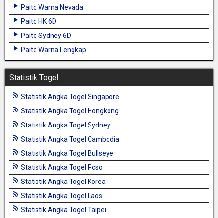
Paito Warna Nevada
Paito HK 6D
Paito Sydney 6D
Paito Warna Lengkap
Statistik Togel
Statistik Angka Togel Singapore
Statistik Angka Togel Hongkong
Statistik Angka Togel Sydney
Statistik Angka Togel Cambodia
Statistik Angka Togel Bullseye
Statistik Angka Togel Pcso
Statistik Angka Togel Korea
Statistik Angka Togel Laos
Statistik Angka Togel Taipei