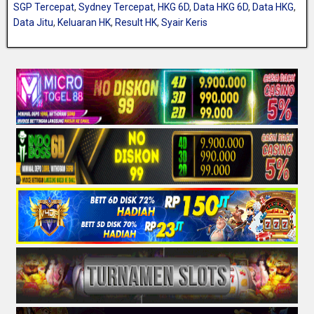
SGP Tercepat
,
Sydney Tercepat
,
HKG 6D
,
Data HKG 6D
,
Data HKG
,
Data Jitu
,
Keluaran HK
,
Result HK
,
Syair Keris