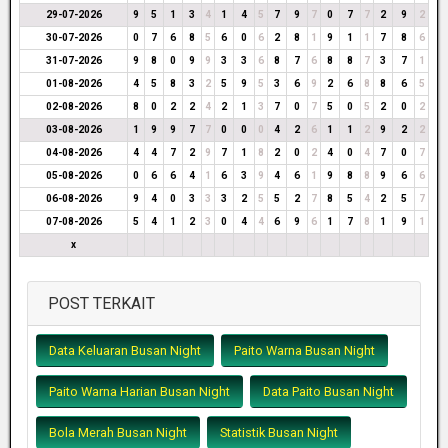
29-07-2026
9
5
1
3
4
1
4
5
7
9
7
0
7
7
2
9
2
30-07-2026
0
7
6
8
5
6
0
6
2
8
1
9
1
1
7
8
6
31-07-2026
9
8
0
9
9
3
3
6
8
7
6
8
8
7
3
7
1
01-08-2026
4
5
8
3
2
5
9
5
3
6
9
2
6
8
8
6
5
02-08-2026
8
0
2
2
4
2
1
3
7
0
7
5
0
5
2
0
2
03-08-2026
1
9
9
7
7
0
0
0
4
2
6
1
1
2
9
2
2
04-08-2026
4
4
7
2
9
7
1
8
2
0
2
4
0
4
7
0
7
05-08-2026
0
6
6
4
1
6
3
9
4
6
1
9
8
8
9
6
6
06-08-2026
9
4
0
3
3
3
2
5
5
2
7
8
5
4
2
5
7
07-08-2026
5
4
1
2
3
0
4
4
6
9
6
1
7
8
1
9
1
x
POST TERKAIT
Data Keluaran Busan Night
Paito Warna Busan Night
Paito Warna Harian Busan Night
Data Paito Busan Night
Bola Merah Busan Night
Statistik Busan Night