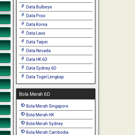
Data Bullseye
Data Pcso
Data Korea
Data Laos
Data Taipei
Data Nevada
Data HK 6D
Data Sydney 6D
Data Togel Lengkap
Bola Merah 6D
Bola Merah Singapore
Bola Merah HK
Bola Merah Sydney
Bola Merah Cambodia