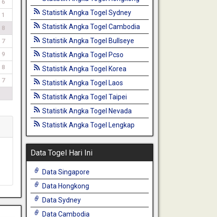
6
Statistik Angka Togel Sydney
1
Statistik Angka Togel Cambodia
8
Statistik Angka Togel Bullseye
7
9
Statistik Angka Togel Pcso
8
Statistik Angka Togel Korea
7
Statistik Angka Togel Laos
Statistik Angka Togel Taipei
Statistik Angka Togel Nevada
Statistik Angka Togel Lengkap
Data Togel Hari Ini
Data Singapore
Data Hongkong
Data Sydney
Data Cambodia