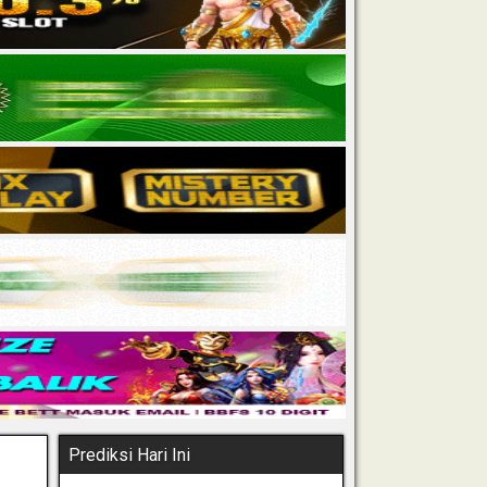
Prediksi Hari Ini