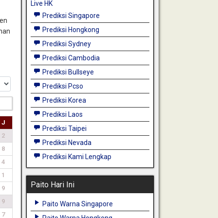
Live HK
Prediksi Singapore
ren
Prediksi Hongkong
uhan
Prediksi Sydney
Prediksi Cambodia
Prediksi Bullseye
Prediksi Pcso
Prediksi Korea
Prediksi Laos
J
Prediksi Taipei
2
Prediksi Nevada
8
Prediksi Kami Lengkap
4
1
Paito Hari Ini
9
9
Paito Warna Singapore
7