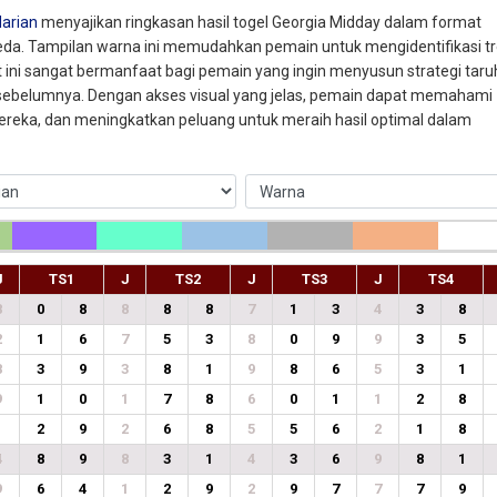
Harian
menyajikan ringkasan hasil togel Georgia Midday dalam format
beda. Tampilan warna ini memudahkan pemain untuk mengidentifikasi t
at ini sangat bermanfaat bagi pemain yang ingin menyusun strategi tar
l sebelumnya. Dengan akses visual yang jelas, pemain dapat memahami
ereka, dan meningkatkan peluang untuk meraih hasil optimal dalam
J
TS1
J
TS2
J
TS3
J
TS4
8
0
8
8
8
8
7
1
3
4
3
8
2
1
6
7
5
3
8
0
9
9
3
5
8
3
9
3
8
1
9
8
6
5
3
1
9
1
0
1
7
8
6
0
1
1
2
8
1
2
9
2
6
8
5
5
6
2
1
8
4
8
9
8
3
1
4
3
6
9
8
1
9
6
4
1
2
9
2
9
7
7
7
9