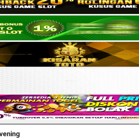
Evening