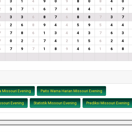
8
3
1
4
9
0
9
8
0
8
4
0
2
3
7
1
6
7
4
8
4
3
1
7
9
3
3
6
8
7
6
8
8
7
3
7
4
2
6
8
9
4
4
5
9
5
4
4
7
7
8
6
1
3
4
4
3
7
6
3
7
0
2
2
7
4
2
1
5
6
2
4
6
7
9
7
1
8
9
4
6
1
6
8
a Missouri Evening
Paito Warna Harian Missouri Evening
ssouri Evening
Statistik Missouri Evening
Prediksi Missouri Evening