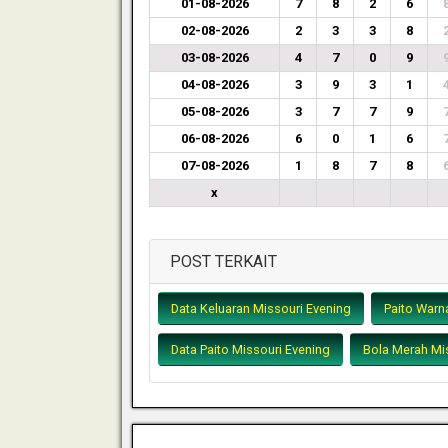
01-08-2026
7
8
2
6
02-08-2026
2
3
3
8
03-08-2026
4
7
0
9
04-08-2026
3
9
3
1
05-08-2026
3
7
7
9
06-08-2026
6
0
1
6
07-08-2026
1
8
7
8
x
POST TERKAIT
Data Keluaran Missouri Evening
Paito Warn
Data Paito Missouri Evening
Bola Merah Mi