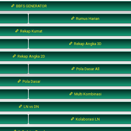
BBFS GENERATOR
Rumus Harian
Rekap Kumat
Rekap Angka 3D
Rekap Angka 2D
Pola Dasar All
Pola Dasar
Multi Kombinasi
LN vs DN
Kolaborasi LN