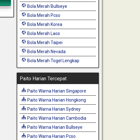
Bola Merah Bullseye
Bola Merah Pcso
Bola Merah Korea
Bola Merah Laos
Bola Merah Taipei
Bola Merah Nevada
Bola Merah Togel Lengkap
Paito Harian Tercepat
Paito Warna Harian Singapore
Paito Warna Harian Hongkong
Paito Warna Harian Sydney
Paito Warna Harian Cambodia
Paito Warna Harian Bullseye
Paito Warna Harian Pcso