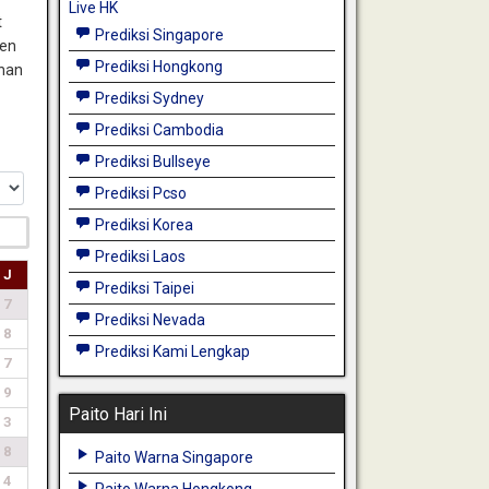
Live HK
t
Prediksi Singapore
ren
Prediksi Hongkong
uhan
Prediksi Sydney
Prediksi Cambodia
Prediksi Bullseye
Prediksi Pcso
Prediksi Korea
Prediksi Laos
J
Prediksi Taipei
7
Prediksi Nevada
8
Prediksi Kami Lengkap
7
9
Paito Hari Ini
3
8
Paito Warna Singapore
4