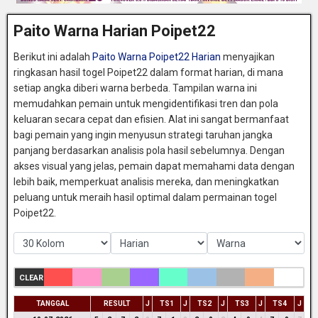
Paito Warna Harian Poipet22
Berikut ini adalah
Paito Warna Poipet22 Harian
menyajikan
ringkasan hasil togel Poipet22 dalam format harian, di mana
setiap angka diberi warna berbeda. Tampilan warna ini
memudahkan pemain untuk mengidentifikasi tren dan pola
keluaran secara cepat dan efisien. Alat ini sangat bermanfaat
bagi pemain yang ingin menyusun strategi taruhan jangka
panjang berdasarkan analisis pola hasil sebelumnya. Dengan
akses visual yang jelas, pemain dapat memahami data dengan
lebih baik, memperkuat analisis mereka, dan meningkatkan
peluang untuk meraih hasil optimal dalam permainan togel
Poipet22.
CLEAR
TANGGAL
RESULT
J
TS1
J
TS2
J
TS3
J
TS4
J