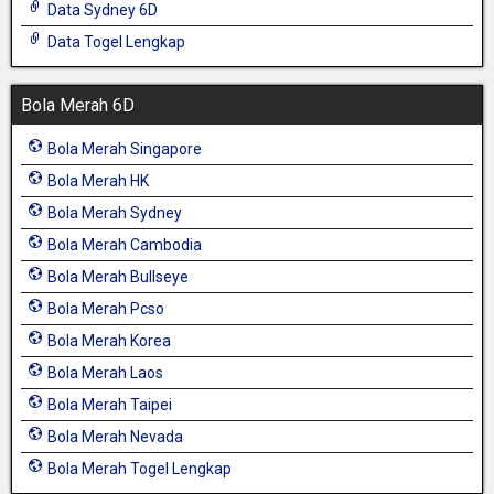
Data Sydney 6D
Data Togel Lengkap
Bola Merah 6D
Bola Merah Singapore
Bola Merah HK
Bola Merah Sydney
Bola Merah Cambodia
Bola Merah Bullseye
Bola Merah Pcso
Bola Merah Korea
Bola Merah Laos
Bola Merah Taipei
Bola Merah Nevada
Bola Merah Togel Lengkap