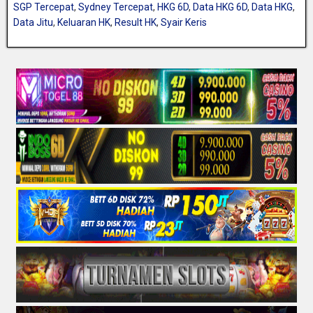
SGP Tercepat
,
Sydney Tercepat
,
HKG 6D
,
Data HKG 6D
,
Data HKG
,
Data Jitu
,
Keluaran HK
,
Result HK
,
Syair Keris