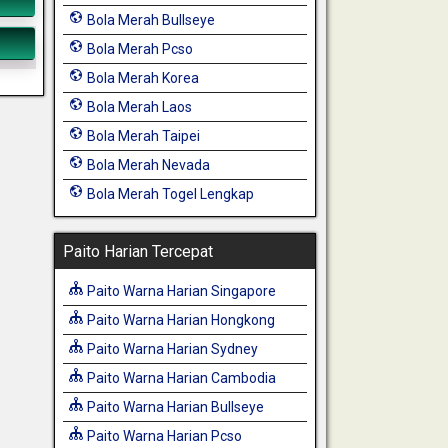
Bola Merah Bullseye
Bola Merah Pcso
Bola Merah Korea
Bola Merah Laos
Bola Merah Taipei
Bola Merah Nevada
Bola Merah Togel Lengkap
Paito Harian Tercepat
Paito Warna Harian Singapore
Paito Warna Harian Hongkong
Paito Warna Harian Sydney
Paito Warna Harian Cambodia
Paito Warna Harian Bullseye
Paito Warna Harian Pcso