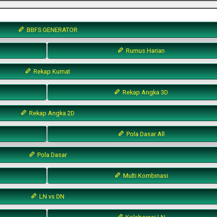
BBFS GENERATOR
Rumus Harian
Rekap Kumat
Rekap Angka 3D
Rekap Angka 2D
Pola Dasar All
Pola Dasar
Multi Kombinasi
LN vs DN