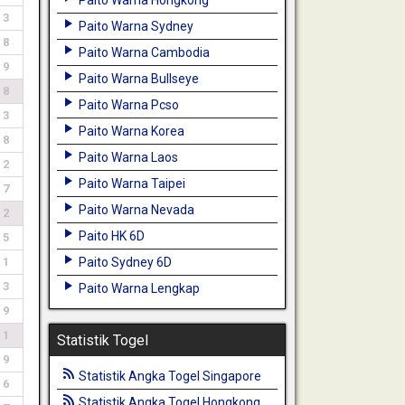
Paito Warna Hongkong
3
Paito Warna Sydney
8
Paito Warna Cambodia
9
Paito Warna Bullseye
8
Paito Warna Pcso
3
Paito Warna Korea
8
Paito Warna Laos
2
Paito Warna Taipei
7
Paito Warna Nevada
2
Paito HK 6D
5
1
Paito Sydney 6D
3
Paito Warna Lengkap
9
1
Statistik Togel
9
Statistik Angka Togel Singapore
6
Statistik Angka Togel Hongkong