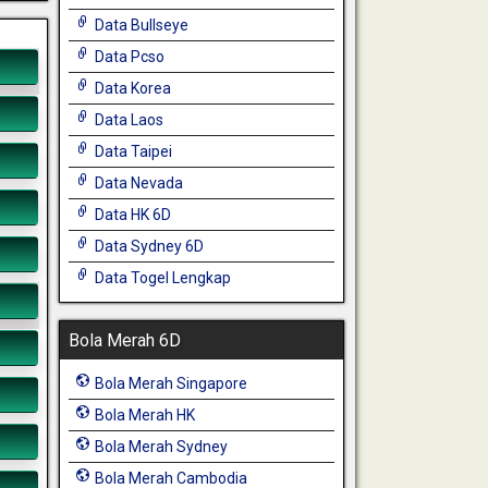
Data Bullseye
Data Pcso
Data Korea
Data Laos
Data Taipei
Data Nevada
Data HK 6D
Data Sydney 6D
Data Togel Lengkap
Bola Merah 6D
Bola Merah Singapore
Bola Merah HK
Bola Merah Sydney
Bola Merah Cambodia