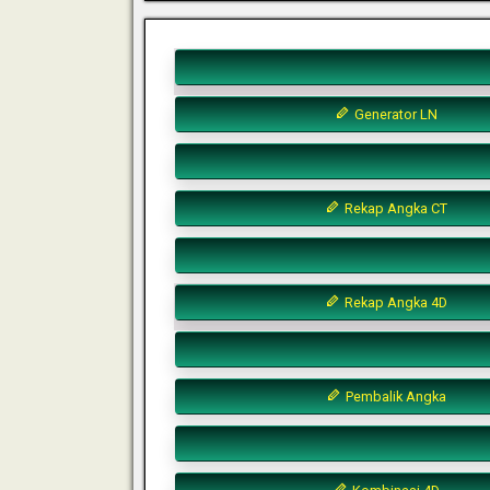
Generator LN
Rekap Angka CT
Rekap Angka 4D
Pembalik Angka