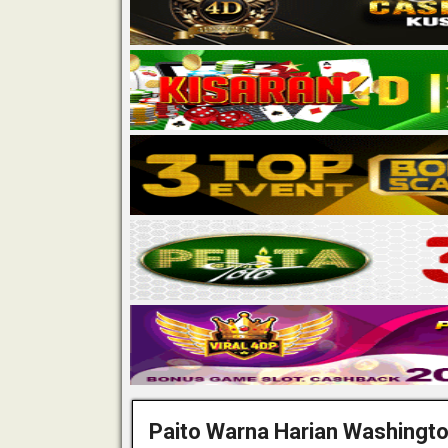
Paito Warna Harian Washingt