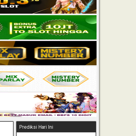
Prediksi Hari Ini