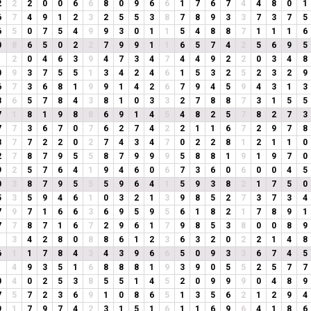
2
2
2
0
0
6
6
8
0
9
6
6
1
7
6
7
4
4
8
0
1
6
7
4
9
1
2
3
2
5
5
3
8
7
8
9
3
3
7
3
7
5
6
5
0
7
5
4
9
9
3
0
1
1
5
4
8
8
7
1
1
1
6
0
8
6
5
0
2
2
7
9
9
1
1
6
5
7
4
2
5
6
9
5
1
2
0
4
6
3
9
4
7
3
4
7
4
4
9
2
2
0
3
4
8
0
9
3
7
5
5
1
3
4
2
4
6
1
5
3
2
5
2
3
2
9
6
7
3
6
8
1
9
9
1
4
2
6
7
9
4
5
9
4
3
1
3
8
6
5
7
8
4
3
8
1
0
3
3
2
7
8
8
7
3
1
5
5
7
1
8
1
9
8
8
6
9
1
4
5
4
8
2
5
7
8
2
7
3
7
7
3
6
7
0
7
6
2
7
4
2
2
1
1
6
7
2
9
7
8
8
7
7
2
2
0
2
7
4
3
4
7
0
2
2
8
1
2
1
1
0
2
7
8
7
9
5
5
8
7
9
9
9
5
8
8
1
9
1
9
7
0
9
2
5
7
6
4
1
9
4
6
0
6
7
3
6
0
6
0
0
4
5
0
3
8
7
9
5
5
5
9
6
4
1
5
9
3
8
2
1
7
5
0
5
3
5
9
4
6
1
0
3
2
1
3
9
8
5
2
7
3
7
3
4
7
9
7
1
6
6
3
6
9
5
9
5
6
1
8
2
1
7
8
9
1
7
7
8
7
1
6
7
2
9
6
1
7
9
8
5
3
8
0
0
8
9
1
3
4
2
8
0
8
8
6
1
2
3
6
3
2
0
2
2
1
4
8
6
1
1
7
8
4
3
4
3
9
6
6
5
0
9
3
3
6
7
4
5
1
4
9
3
5
1
6
8
8
8
1
9
3
9
0
5
5
2
5
7
7
0
4
0
2
5
3
8
5
5
1
4
5
2
0
9
9
9
0
4
8
9
7
5
7
2
3
6
9
1
0
8
6
5
1
3
5
6
2
1
2
9
4
9
1
7
9
7
4
2
3
1
5
1
6
1
1
6
9
6
4
1
8
6