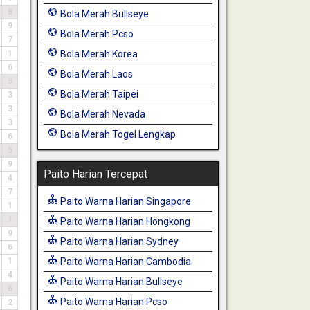
8
Bola Merah Bullseye
9
Bola Merah Pcso
7
1
Bola Merah Korea
6
Bola Merah Laos
5
Bola Merah Taipei
3
3
Bola Merah Nevada
3
Bola Merah Togel Lengkap
6
5
9
Paito Harian Tercepat
4
7
Paito Warna Harian Singapore
1
1
Paito Warna Harian Hongkong
9
Paito Warna Harian Sydney
6
1
Paito Warna Harian Cambodia
4
Paito Warna Harian Bullseye
6
Paito Warna Harian Pcso
2