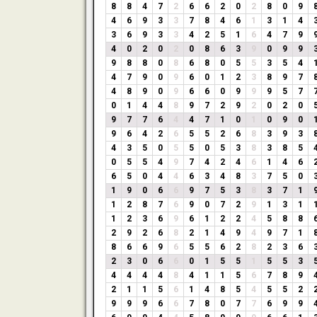
8
8
4
7
2
6
6
2
0
2
8
0
9
4
6
9
3
3
7
8
4
6
1
3
1
4
3
6
9
3
3
4
2
5
1
6
4
7
9
4
0
2
0
2
0
8
6
3
9
0
9
9
9
8
8
0
8
6
8
0
5
5
3
5
4
4
7
9
0
9
6
0
1
2
3
8
9
7
4
8
9
0
9
6
6
0
9
9
9
5
7
0
1
4
4
8
9
7
2
9
2
0
2
0
9
7
7
6
4
4
7
1
0
1
0
9
0
9
6
4
2
6
5
5
2
6
8
3
9
3
4
3
5
0
5
5
0
5
3
8
3
8
5
0
5
5
4
9
7
4
2
4
6
1
4
6
6
5
0
4
4
6
3
4
8
3
7
5
0
1
9
0
6
6
9
7
5
3
8
3
7
1
1
2
8
7
6
9
0
7
2
9
1
3
1
1
2
3
6
9
6
1
2
2
4
5
8
8
2
9
2
6
8
2
1
4
9
4
9
7
1
8
6
6
9
6
5
5
6
2
8
2
3
6
2
3
0
6
6
0
1
5
5
1
5
5
3
4
4
4
4
8
4
1
1
5
6
7
8
9
2
1
1
5
6
1
4
8
5
4
5
5
2
9
9
9
6
6
7
8
0
7
7
6
9
9