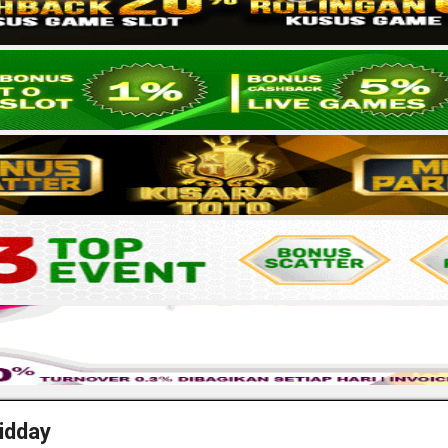
idday