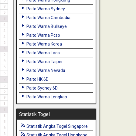
Paito Warna Hongkong
6
8
Paito Warna Sydney
5
Paito Warna Cambodia
8
4
Paito Warna Bullseye
4
Paito Warna Pcso
4
2
Paito Warna Korea
8
Paito Warna Laos
2
8
Paito Warna Taipei
6
Paito Warna Nevada
6
Paito HK 6D
2
5
Paito Sydney 6D
6
Paito Warna Lengkap
9
1
3
Statistik Togel
8
5
Statistik Angka Togel Singapore
6
3
Statistik Angka Togel Hongkong