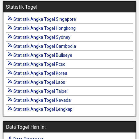
Statistik Togel
Statistik Angka Togel Singapore
Statistik Angka Togel Hongkong
Statistik Angka Togel Sydney
Statistik Angka Togel Cambodia
Statistik Angka Togel Bullseye
Statistik Angka Togel Pcso
Statistik Angka Togel Korea
Statistik Angka Togel Laos
Statistik Angka Togel Taipei
Statistik Angka Togel Nevada
Statistik Angka Togel Lengkap
Data Togel Hari Ini