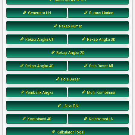
Generator LN
Rumus Harian
Rekap Kumat
Rekap Angka CT
Rekap Angka 3D
Rekap Angka 2D
Rekap Angka 4D
Pola Dasar All
Pola Dasar
Pembalik Angka
Multi Kombinasi
LN vs DN
Kombinasi 4D
Kolaborasi LN
Kalkulator Togel