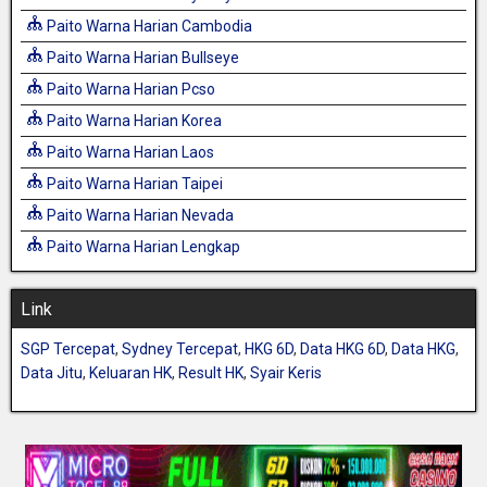
Paito Warna Harian Cambodia
Paito Warna Harian Bullseye
Paito Warna Harian Pcso
Paito Warna Harian Korea
Paito Warna Harian Laos
Paito Warna Harian Taipei
Paito Warna Harian Nevada
Paito Warna Harian Lengkap
Link
SGP Tercepat
,
Sydney Tercepat
,
HKG 6D
,
Data HKG 6D
,
Data HKG
,
Data Jitu
,
Keluaran HK
,
Result HK
,
Syair Keris