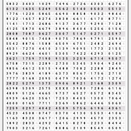
5
8
3
2
5
3
4
0
3
3
1
0
2
9
2
7
4
9
6
6
2
7
2
6
8
4
3
0
3
3
6
2
7
6
4
6
1
3
2
5
1
6
3
5
8
5
2
4
9
4
5
5
6
2
8
5
1
4
0
4
0
5
0
3
3
5
5
1
3
4
1
7
7
6
4
1
2
2
0
2
5
8
6
5
2
6
6
9
0
9
8
8
5
8
4
9
0
3
2
5
9
8
4
4
8
8
1
2
2
4
1
6
5
7
3
8
2
7
4
2
3
8
3
8
2
6
6
1
1
2
6
1
7
0
7
8
7
7
1
8
1
1
4
1
5
1
7
1
3
4
2
6
8
6
5
9
1
3
7
1
3
6
7
7
5
9
2
9
0
9
7
1
2
8
1
4
1
2
5
7
5
8
7
0
7
6
6
7
9
7
3
8
9
6
6
8
4
0
4
4
5
2
5
6
2
0
1
5
6
2
2
8
0
8
8
7
0
8
7
6
0
6
2
7
9
3
0
0
7
7
5
1
4
7
2
0
2
7
1
8
5
5
9
7
7
5
8
4
8
3
9
0
1
5
6
7
4
0
8
8
9
0
7
5
3
7
8
6
9
6
9
7
9
1
1
2
5
9
0
9
5
5
4
2
6
8
8
7
6
4
1
5
8
8
7
6
5
0
9
9
6
7
5
1
6
2
4
8
2
1
2
6
9
4
4
4
5
3
1
4
7
2
7
0
7
4
4
1
0
1
3
1
3
9
3
9
0
9
5
5
1
7
7
3
1
2
1
5
5
1
8
9
2
9
2
6
6
2
4
6
4
6
0
1
1
5
3
0
5
5
7
4
2
2
4
4
2
9
3
3
0
1
2
5
7
3
6
2
1
3
1
7
5
9
5
7
1
9
0
9
9
1
3
5
8
3
2
5
9
5
6
7
1
4
5
9
5
0
7
7
6
7
5
8
4
7
3
1
5
6
2
2
8
9
8
2
7
3
0
3
5
3
4
5
9
3
9
0
4
4
9
2
4
0
4
9
8
5
6
2
4
6
1
2
3
5
0
1
5
6
9
4
8
8
7
7
0
8
2
1
2
2
8
8
7
2
8
4
9
4
3
9
7
6
4
3
8
3
9
3
4
1
8
9
8
6
3
7
3
1
8
5
6
7
4
1
7
5
6
2
2
7
1
0
1
7
7
7
7
5
0
1
6
8
5
2
0
9
5
5
0
4
7
9
7
7
0
3
6
9
4
1
7
2
9
1
2
7
4
2
2
8
2
2
4
5
2
7
9
7
1
3
7
3
1
0
9
0
6
6
8
9
2
1
3
2
1
6
8
5
3
3
0
9
9
6
3
9
8
8
5
3
0
9
9
2
5
7
5
3
X
X
X
X
X
3
9
8
0
8
7
2
8
6
5
6
1
1
6
7
4
8
0
9
9
5
1
2
6
8
4
6
6
5
2
9
7
3
7
1
6
5
2
7
9
0
5
7
2
9
8
3
4
5
9
0
9
3
9
3
6
6
2
0
2
3
5
6
1
7
7
2
5
3
8
8
4
0
5
5
1
3
0
0
0
7
0
6
4
1
4
0
0
0
0
0
1
6
5
2
7
7
1
1
2
3
3
6
9
6
5
8
6
2
8
6
4
4
6
1
5
0
6
0
6
7
2
5
9
5
0
2
9
7
7
4
0
4
2
6
4
5
0
9
9
5
7
5
6
2
6
1
9
6
6
4
3
6
1
7
4
5
2
3
5
4
5
0
8
8
0
7
4
7
2
0
3
7
0
7
4
1
3
0
3
5
5
5
3
8
4
1
0
6
6
1
1
6
3
9
8
3
2
0
2
3
6
1
7
8
1
2
0
6
6
2
9
9
9
9
4
5
7
0
7
2
3
5
3
8
1
8
9
2
2
2
8
3
3
6
4
2
9
2
2
6
4
1
5
6
8
2
7
8
6
2
2
3
3
6
8
4
9
4
4
7
9
0
3
3
3
2
1
6
7
7
2
6
1
7
8
0
8
6
5
2
1
0
9
9
8
5
4
9
4
0
5
0
9
9