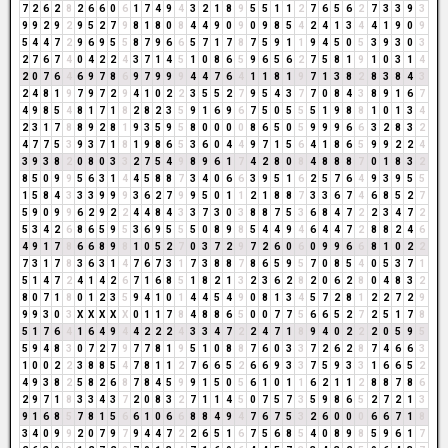
7
2
6
2
8
2
6
6
0
6
1
7
4
9
4
3
2
1
8
9
5
5
1
1
2
7
6
5
6
2
7
3
3
9
3
9
9
2
9
2
9
5
2
7
9
8
1
8
0
8
4
4
9
0
9
0
9
8
5
4
2
4
1
3
4
4
1
9
0
9
5
4
4
7
2
9
6
9
5
5
8
7
9
6
6
5
7
1
7
8
7
5
9
1
1
9
4
5
0
5
3
9
3
0
3
2
7
6
7
4
0
4
2
2
4
3
7
1
4
5
1
0
8
6
5
9
6
5
6
2
7
5
8
1
9
1
0
3
1
4
2
0
7
6
4
6
9
7
8
6
9
7
9
9
9
4
4
7
6
4
1
1
8
1
9
7
1
3
8
2
8
3
8
4
3
2
4
8
1
9
7
9
7
2
9
4
1
0
2
2
3
5
5
2
7
9
5
4
3
7
7
0
8
4
3
8
9
1
6
7
4
9
8
5
4
8
1
7
1
8
2
8
2
3
5
9
1
6
9
6
7
5
0
5
5
5
1
9
8
8
1
0
1
3
4
2
3
1
7
8
8
9
2
8
1
9
3
5
9
5
8
0
0
0
0
8
6
5
0
5
9
9
9
6
6
3
2
8
3
2
4
7
7
5
3
9
3
7
1
8
1
9
8
6
5
3
6
0
4
4
9
7
1
5
6
4
1
8
6
5
9
9
2
2
4
3
9
3
8
2
0
8
0
3
3
2
7
5
4
9
8
9
6
1
7
4
2
8
0
8
4
8
8
8
7
0
1
8
3
2
8
5
0
9
9
5
6
3
1
4
4
5
8
8
7
3
4
0
6
6
3
9
5
1
6
2
5
7
6
4
9
3
9
5
5
1
5
8
4
3
3
3
9
9
9
3
6
2
7
9
9
5
0
1
1
2
1
8
8
7
3
3
6
7
4
6
8
5
2
7
5
9
0
9
9
6
2
9
2
2
4
4
8
4
3
3
7
3
0
3
8
8
7
5
3
6
8
4
7
2
2
3
4
7
2
5
3
4
2
6
8
6
5
9
5
3
6
9
5
5
5
0
8
9
8
5
4
4
9
4
6
4
4
7
2
8
8
2
4
6
4
9
1
7
8
6
6
8
9
8
1
0
5
2
7
0
3
7
2
9
7
2
6
0
6
0
9
9
6
6
8
1
0
2
2
7
3
1
7
8
3
6
3
1
4
7
6
7
3
1
7
3
8
8
7
8
6
5
9
5
7
0
8
5
4
0
5
3
7
1
5
1
4
7
2
4
1
4
2
6
7
1
6
8
5
1
8
2
1
3
2
3
6
2
8
2
0
6
2
8
0
4
8
3
2
8
0
7
1
8
0
1
2
3
5
9
4
1
0
1
4
4
5
4
9
0
8
1
3
4
5
7
2
8
1
2
2
7
2
9
9
9
3
0
3
X
X
X
X
X
0
1
1
7
8
4
8
8
6
5
0
0
7
7
5
6
6
5
2
7
2
5
1
7
8
5
1
7
6
4
1
6
4
9
4
4
2
2
2
4
3
3
4
7
2
2
4
7
1
8
9
4
0
2
2
2
0
5
9
5
5
9
4
8
3
0
7
2
7
9
7
7
8
1
9
5
1
0
8
8
7
6
0
3
3
7
2
6
2
8
7
4
6
6
3
1
0
0
2
2
3
8
8
5
4
7
8
1
1
2
7
6
6
5
2
6
6
9
3
3
7
5
9
3
3
1
6
6
5
2
4
9
3
8
2
5
8
2
6
8
7
8
4
5
9
9
1
5
0
5
6
1
0
1
1
6
2
1
1
2
8
8
7
8
6
2
9
7
1
8
3
3
4
3
7
2
0
8
3
2
7
1
1
4
5
0
7
5
7
3
5
9
8
6
5
2
7
2
1
3
9
1
6
8
5
7
8
1
5
6
6
1
0
6
6
8
8
4
9
4
7
6
7
5
3
2
6
0
0
0
6
6
7
1
8
3
4
0
9
9
2
0
7
9
7
9
4
4
7
2
2
6
5
1
6
7
5
6
8
5
4
0
8
9
8
5
9
6
1
7