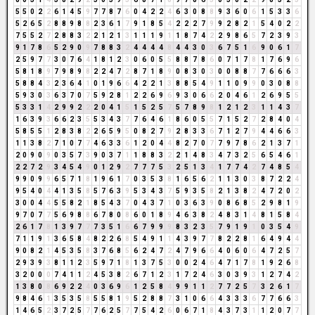
5
5
0
2
2
6
1
4
5
9
7
7
8
7
6
0
4
2
2
4
6
3
0
8
8
9
3
6
0
6
1
5
3
3
6
5
2
6
5
2
8
8
9
8
8
2
3
6
1
7
9
1
8
5
4
2
2
2
7
9
9
2
8
2
1
5
4
0
2
2
7
5
5
2
7
2
8
8
3
2
2
1
2
1
3
1
1
1
9
1
1
8
7
4
2
2
9
8
6
5
7
2
3
9
3
9
1
7
8
6
5
2
9
0
9
7
8
8
3
2
4
4
4
4
8
4
4
3
0
3
6
7
5
1
6
9
0
6
1
7
2
5
9
7
7
3
0
7
6
4
1
8
1
2
3
0
6
0
5
5
8
8
7
8
6
0
7
1
7
8
1
7
6
9
6
5
8
1
8
9
7
9
8
9
8
2
2
4
7
2
8
7
1
8
9
0
8
3
0
3
0
0
8
8
7
7
6
6
6
3
5
8
8
4
3
2
3
6
4
1
0
1
9
6
6
4
2
2
1
3
8
8
5
4
9
1
1
0
9
9
0
3
0
8
8
5
9
3
0
3
6
3
7
0
7
5
9
2
8
1
2
2
6
9
6
9
3
0
6
6
2
0
4
6
1
2
6
9
5
5
5
3
3
1
4
2
9
9
2
2
2
0
4
1
5
1
5
2
5
7
5
7
8
9
8
1
2
1
2
3
1
1
4
3
7
1
6
3
9
3
6
6
2
3
5
5
3
4
3
7
7
6
4
6
1
8
6
0
5
5
7
1
5
2
7
2
8
4
0
4
5
8
5
5
1
2
8
3
8
2
2
6
5
9
5
0
8
2
7
9
2
8
3
3
6
7
1
2
7
9
4
4
6
6
3
1
1
3
8
2
7
1
0
7
7
4
6
3
3
6
1
2
0
4
4
8
2
7
0
7
7
9
7
8
6
2
1
3
7
1
2
0
9
0
9
0
3
5
7
3
9
0
3
7
1
1
8
8
3
2
2
1
4
8
3
4
7
3
2
5
6
5
4
6
1
2
2
7
2
9
3
4
5
4
9
0
1
2
9
2
7
7
7
5
3
2
5
1
3
4
1
7
7
4
2
7
4
8
5
4
9
9
0
9
9
6
5
7
1
8
1
9
6
1
7
0
3
5
3
8
1
6
5
6
2
1
1
3
0
3
8
7
2
2
4
9
5
4
0
4
4
1
3
5
8
5
7
6
3
9
5
3
4
3
7
5
9
3
5
8
2
1
3
8
2
4
7
2
0
2
3
0
0
4
4
5
5
8
2
1
8
5
4
3
7
0
4
3
7
1
0
3
6
3
9
0
8
6
8
5
2
9
8
1
9
9
7
0
7
7
5
6
9
8
8
6
7
8
0
8
6
0
1
8
9
4
6
3
8
2
4
8
3
1
4
8
1
5
8
4
2
6
1
7
8
1
3
9
7
7
7
3
5
1
6
6
7
9
9
9
8
3
2
3
5
7
9
1
9
1
0
3
5
4
9
7
1
1
9
1
3
6
5
8
4
8
2
2
6
8
5
4
9
1
1
4
3
9
7
7
8
2
2
8
1
6
4
9
4
4
9
0
8
2
1
4
5
3
5
8
3
7
6
8
5
6
2
4
7
2
4
7
9
6
6
4
0
6
0
6
4
7
2
5
7
2
9
3
9
3
8
1
1
2
3
5
9
7
1
8
1
3
7
5
3
0
0
2
4
6
4
7
1
7
8
1
9
2
6
8
3
2
0
0
0
7
4
1
1
2
4
5
3
8
2
6
7
1
2
3
1
7
2
4
6
3
0
3
9
3
1
2
7
4
2
1
3
8
0
8
6
9
2
2
4
0
3
6
9
6
1
2
5
8
4
9
9
1
1
2
7
7
2
5
7
3
2
6
1
7
9
8
4
6
1
3
5
3
5
8
5
5
8
1
9
5
2
8
8
7
3
1
0
6
6
4
3
3
3
6
7
7
6
6
3
1
4
6
5
2
3
7
2
5
7
7
6
2
5
7
7
5
4
2
6
0
6
7
1
8
4
3
7
3
1
1
2
0
7
7