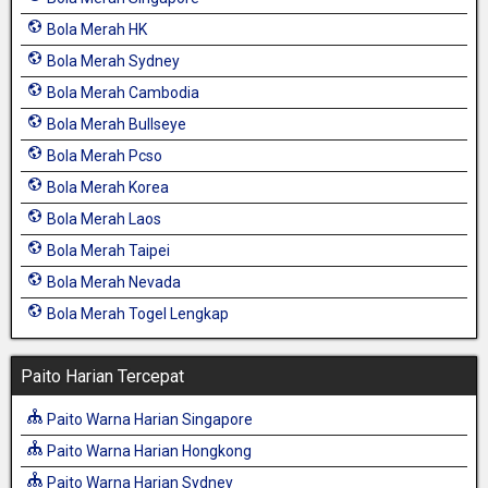
Bola Merah HK
Bola Merah Sydney
Bola Merah Cambodia
Bola Merah Bullseye
Bola Merah Pcso
Bola Merah Korea
Bola Merah Laos
Bola Merah Taipei
Bola Merah Nevada
Bola Merah Togel Lengkap
Paito Harian Tercepat
Paito Warna Harian Singapore
Paito Warna Harian Hongkong
Paito Warna Harian Sydney