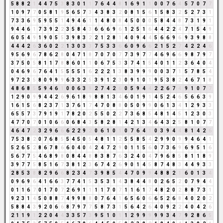
5
8
8
2
1
4
4
7
5
3
8
3
0
1
1
7
6
4
4
8
1
6
9
1
1
0
0
7
6
4
5
7
0
7
7
1
0
9
7
7
0
5
8
1
9
5
6
5
7
3
4
3
8
3
2
0
8
1
5
6
1
5
8
3
2
5
2
7
3
1
7
3
3
6
9
5
9
5
5
1
4
9
4
6
1
1
4
8
0
8
4
5
0
0
0
5
8
4
4
8
7
3
1
9
1
9
4
4
6
1
7
3
9
2
2
3
5
8
4
3
6
6
6
9
6
1
2
5
1
6
4
4
2
2
4
7
1
5
4
9
6
0
5
4
9
1
9
0
5
5
3
9
8
3
2
2
1
2
8
1
4
0
9
4
4
5
6
6
9
6
9
3
9
8
8
4
4
4
2
6
3
6
0
2
2
1
3
0
3
3
7
5
3
3
6
6
0
9
6
6
2
1
5
2
7
4
2
2
4
6
9
5
6
9
6
7
8
6
2
8
0
4
7
1
8
7
0
7
0
7
7
3
9
7
7
4
6
9
6
6
9
8
7
9
7
3
7
5
0
5
8
1
1
7
8
8
6
0
1
1
0
6
7
5
3
3
7
4
1
5
4
0
1
1
2
3
6
4
0
4
0
4
6
9
6
7
6
4
1
5
5
5
5
1
6
2
2
2
1
3
8
3
9
9
9
0
0
3
7
1
5
7
8
5
4
9
7
2
3
5
8
0
9
9
9
6
3
3
2
5
3
9
1
2
3
0
9
1
0
1
9
5
3
8
2
4
6
7
1
8
4
8
6
8
5
5
9
4
6
1
0
0
6
3
9
2
7
4
2
6
0
5
9
4
4
2
2
6
7
4
9
1
0
7
7
1
2
9
0
9
9
4
4
2
6
9
6
1
8
9
8
8
1
3
4
6
0
1
9
1
4
5
2
4
6
5
6
6
3
9
1
6
1
5
6
8
2
3
7
1
3
7
6
1
7
4
7
0
8
8
0
5
0
9
9
0
6
1
3
4
1
2
9
3
3
6
5
5
7
3
7
9
1
9
1
7
8
2
0
2
5
5
0
2
2
7
3
6
8
5
4
8
1
4
5
1
2
3
0
3
4
7
7
0
7
0
1
0
6
6
0
6
8
4
3
5
8
2
8
1
4
2
1
3
4
6
4
3
2
5
8
1
0
7
7
4
6
4
7
2
3
2
9
6
6
6
2
2
9
2
0
6
1
0
1
0
7
6
4
1
0
3
9
4
4
8
1
4
2
6
7
5
3
8
2
0
7
6
8
5
5
4
5
0
5
4
8
1
1
2
5
5
8
5
4
2
9
9
0
9
9
4
6
4
1
5
2
6
5
2
8
6
7
8
6
6
0
4
0
4
2
4
7
2
9
0
1
1
5
6
0
7
3
6
9
6
9
5
1
6
5
6
7
7
5
4
6
8
9
8
0
8
4
4
8
8
3
8
7
6
3
2
4
0
4
7
9
6
8
5
8
1
1
8
9
3
9
7
7
5
8
5
1
6
7
3
8
1
2
3
6
7
4
2
6
9
0
1
4
5
8
7
4
8
3
4
4
9
3
3
2
8
5
3
8
8
2
9
6
6
8
2
3
4
7
3
9
8
5
4
4
7
0
9
9
4
8
8
2
1
6
0
1
3
4
0
9
6
9
6
4
1
6
6
3
7
7
4
1
5
3
5
3
1
4
3
8
4
4
8
0
2
6
5
2
0
7
9
4
4
0
1
1
6
7
0
1
7
0
7
2
6
9
1
1
1
1
7
0
7
1
1
6
1
7
4
8
2
0
2
8
8
7
3
1
9
2
3
1
4
5
0
8
8
7
4
9
9
8
8
0
7
6
4
1
6
5
6
0
6
6
5
2
6
8
4
0
2
0
2
5
8
8
4
3
9
2
0
6
6
8
7
9
7
7
5
8
7
3
1
5
6
4
2
6
4
0
9
2
2
4
0
4
2
6
2
1
1
9
1
2
2
0
4
4
3
3
5
7
3
9
5
1
0
1
1
2
9
9
9
9
9
3
4
7
9
2
8
6
5