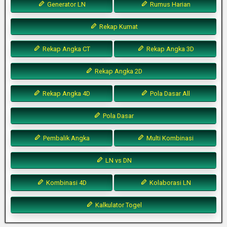
Generator LN
Rumus Harian
Rekap Kumat
Rekap Angka CT
Rekap Angka 3D
Rekap Angka 2D
Rekap Angka 4D
Pola Dasar All
Pola Dasar
Pembalik Angka
Multi Kombinasi
LN vs DN
Kombinasi 4D
Kolaborasi LN
Kalkulator Togel