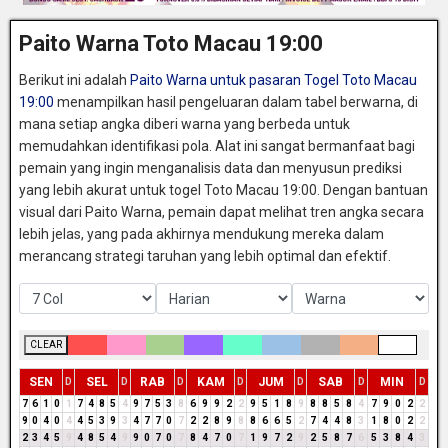
Paito Warna Toto Macau 19:00
Berikut ini adalah
Paito Warna untuk pasaran Togel Toto Macau
19:00
menampilkan hasil pengeluaran dalam tabel berwarna, di
mana setiap angka diberi warna yang berbeda untuk
memudahkan identifikasi pola. Alat ini sangat bermanfaat bagi
pemain yang ingin menganalisis data dan menyusun prediksi
yang lebih akurat untuk togel Toto Macau 19:00. Dengan bantuan
visual dari Paito Warna, pemain dapat melihat tren angka secara
lebih jelas, yang pada akhirnya mendukung mereka dalam
merancang strategi taruhan yang lebih optimal dan efektif.
CLEAR
SEN
SEL
RAB
KAM
JUM
SAB
MIN
D
D
D
D
D
D
D
7
6
1
0
1
7
4
8
5
4
9
7
5
3
8
6
9
9
2
2
9
5
1
8
9
8
8
5
8
4
7
9
0
2
2
9
0
4
0
4
4
5
3
9
3
4
7
7
0
7
2
2
8
9
8
8
6
6
5
2
7
4
4
8
3
1
8
0
2
2
2
3
4
5
9
4
8
5
4
9
9
0
7
0
7
8
4
7
0
7
1
9
7
2
9
2
5
8
7
6
5
3
8
4
3