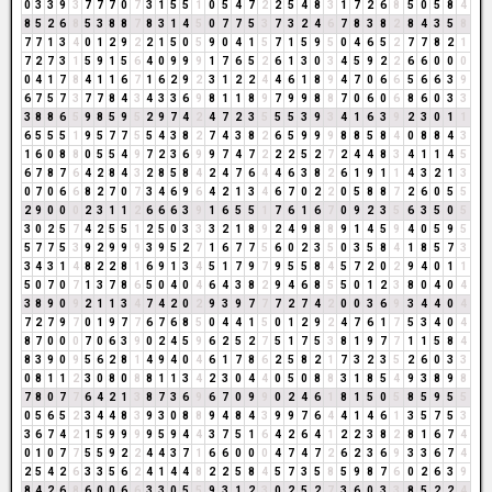
0
3
3
9
3
7
7
7
0
7
3
1
5
5
1
0
5
4
7
2
2
5
4
8
3
1
7
2
6
8
5
0
5
8
4
8
5
2
6
8
5
3
8
8
7
8
3
1
4
5
0
7
7
5
3
7
3
2
4
6
7
8
3
8
2
8
4
3
5
8
7
7
1
3
4
0
1
2
9
2
2
1
5
0
5
9
0
4
1
5
7
1
5
9
5
0
4
6
5
2
7
7
8
2
1
7
2
7
3
1
5
9
1
5
6
4
0
9
9
9
1
7
6
5
2
6
1
3
0
3
4
5
9
2
2
6
6
0
0
0
0
4
1
7
8
4
1
1
6
7
1
6
2
9
2
3
1
2
2
4
4
6
1
8
9
4
7
0
6
6
5
6
6
3
9
6
7
5
7
3
7
7
8
4
3
4
3
3
6
9
8
1
1
8
9
7
9
9
8
8
7
0
6
0
6
8
6
0
3
3
3
8
8
6
5
9
8
5
9
5
2
9
7
4
2
4
7
2
3
5
5
5
3
9
3
4
1
6
3
9
2
3
0
1
1
6
5
5
5
1
9
5
7
7
5
5
4
3
8
2
7
4
3
8
2
6
5
9
9
9
8
8
5
8
4
0
8
8
4
3
1
6
0
8
8
0
5
5
4
9
7
2
3
6
9
9
7
4
7
2
2
2
5
2
7
2
4
4
8
3
4
1
1
4
5
6
7
8
7
6
4
2
8
4
3
2
8
5
8
4
2
4
7
6
4
4
6
3
8
2
6
1
9
1
1
4
3
2
1
3
0
7
0
6
6
8
2
7
0
7
3
4
6
9
6
4
2
1
3
4
6
7
0
2
2
0
5
8
8
7
2
6
0
5
5
2
9
0
0
0
2
3
1
1
2
6
6
6
3
9
1
6
5
5
1
7
6
1
6
7
0
9
2
3
5
6
3
5
0
5
3
0
2
5
7
4
2
5
5
1
2
5
0
3
3
3
2
1
8
9
2
4
9
8
8
9
1
4
5
9
4
0
5
9
5
5
7
7
5
3
9
2
9
9
9
3
9
5
2
7
1
6
7
7
5
6
0
2
3
5
0
3
5
8
4
1
8
5
7
3
3
4
3
1
4
8
2
2
8
1
6
9
1
3
4
5
1
7
9
7
9
5
5
8
4
5
7
2
0
2
9
4
0
1
1
5
0
7
0
7
1
3
7
8
6
5
0
4
0
4
6
4
3
8
2
9
4
6
8
5
5
0
1
2
3
8
0
4
0
4
3
8
9
0
9
2
1
1
3
4
7
4
2
0
2
9
3
9
7
7
7
2
7
4
2
0
0
3
6
9
3
4
4
0
4
7
2
7
9
7
0
1
9
7
7
6
7
6
8
5
0
4
4
1
5
0
1
2
9
2
4
7
6
1
7
5
3
4
0
4
8
7
0
0
0
7
0
6
3
9
0
2
4
5
9
6
2
5
2
7
5
1
7
5
3
8
1
9
7
7
1
1
5
8
4
8
3
9
0
9
5
6
2
8
1
4
9
4
0
4
6
1
7
8
6
2
5
8
2
1
7
3
2
3
5
2
6
0
3
3
0
8
1
1
2
3
0
8
0
8
8
1
1
3
4
2
3
0
4
4
0
5
0
8
8
3
1
8
5
4
9
3
8
9
8
7
8
0
7
7
6
4
2
1
3
8
7
3
6
9
6
7
0
9
9
0
2
4
6
1
8
1
5
0
5
8
5
9
5
5
0
5
6
5
2
3
4
4
8
3
9
3
0
8
8
9
4
8
4
3
9
9
7
6
4
4
1
4
6
1
3
5
7
5
3
3
6
7
4
2
1
5
9
9
9
9
5
9
4
4
3
7
5
1
6
4
2
6
4
1
2
2
3
8
2
8
1
6
7
4
0
1
0
7
7
5
5
9
2
2
4
4
3
7
1
6
6
0
0
0
4
7
4
7
2
6
2
3
6
9
3
3
6
7
4
2
5
4
2
6
3
3
5
6
2
4
1
4
4
8
2
2
5
8
4
5
7
3
5
8
5
9
8
7
6
0
2
6
3
9
8
4
2
6
8
6
0
0
6
6
3
3
0
5
5
9
3
1
2
3
0
2
5
2
7
3
6
0
3
3
8
5
2
2
4