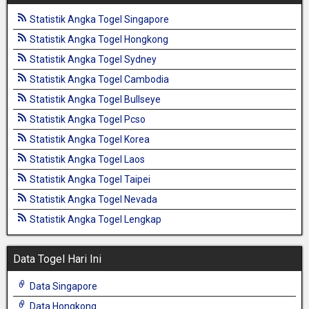
Statistik Angka Togel Singapore
Statistik Angka Togel Hongkong
Statistik Angka Togel Sydney
Statistik Angka Togel Cambodia
Statistik Angka Togel Bullseye
Statistik Angka Togel Pcso
Statistik Angka Togel Korea
Statistik Angka Togel Laos
Statistik Angka Togel Taipei
Statistik Angka Togel Nevada
Statistik Angka Togel Lengkap
Data Togel Hari Ini
Data Singapore
Data Hongkong