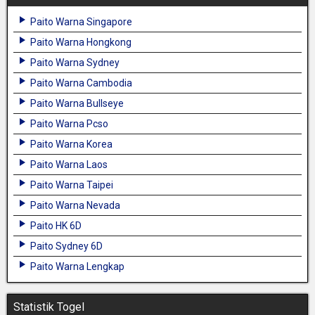
Paito Warna Singapore
Paito Warna Hongkong
Paito Warna Sydney
Paito Warna Cambodia
Paito Warna Bullseye
Paito Warna Pcso
Paito Warna Korea
Paito Warna Laos
Paito Warna Taipei
Paito Warna Nevada
Paito HK 6D
Paito Sydney 6D
Paito Warna Lengkap
Statistik Togel