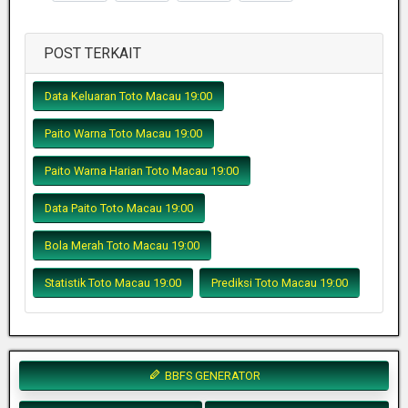
POST TERKAIT
Data Keluaran Toto Macau 19:00
Paito Warna Toto Macau 19:00
Paito Warna Harian Toto Macau 19:00
Data Paito Toto Macau 19:00
Bola Merah Toto Macau 19:00
Statistik Toto Macau 19:00
Prediksi Toto Macau 19:00
BBFS GENERATOR