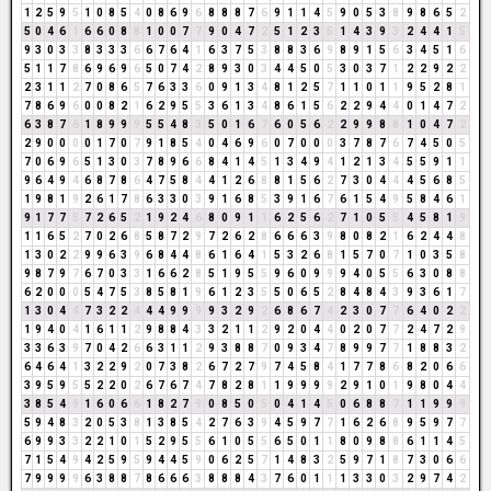
1
2
5
9
5
1
0
8
5
4
0
8
6
9
6
8
8
8
7
6
9
1
1
4
5
9
0
5
3
8
9
8
6
5
2
5
0
4
6
1
6
6
0
8
8
1
0
0
7
7
9
0
4
7
2
5
1
2
3
5
1
4
3
9
3
2
4
4
1
5
9
3
0
3
3
8
3
3
3
6
6
7
6
4
1
6
3
7
5
3
8
8
3
6
9
8
9
1
5
6
3
4
5
1
6
5
1
1
7
8
6
9
6
9
6
5
0
7
4
2
8
9
3
0
3
4
4
5
0
5
3
0
3
7
1
2
2
9
2
2
2
3
1
1
2
7
0
8
6
5
7
6
3
3
6
0
9
1
3
4
8
1
2
5
7
1
1
0
1
1
9
5
2
8
1
7
8
6
9
6
0
0
8
2
1
6
2
9
5
5
3
6
1
3
4
8
6
1
5
6
2
2
9
4
4
0
1
4
7
2
6
3
8
7
6
1
8
9
9
9
5
5
4
8
3
5
0
1
6
7
6
0
5
6
2
2
9
9
8
8
1
0
4
7
2
2
9
0
0
0
0
1
7
0
7
9
1
8
5
4
0
4
6
9
6
0
7
0
0
0
3
7
8
7
6
7
4
5
0
5
7
0
6
9
6
5
1
3
0
3
7
8
9
6
6
8
4
1
4
5
1
3
4
9
4
1
2
1
3
4
5
5
9
1
1
9
6
4
9
4
6
8
7
8
6
4
7
5
8
4
4
1
2
6
8
8
1
5
6
2
7
3
0
4
4
4
5
6
8
5
1
9
8
1
9
2
6
1
7
8
6
3
3
0
3
9
1
6
8
5
3
9
1
6
7
6
1
5
4
9
5
8
4
6
1
9
1
7
7
5
7
2
6
5
2
1
9
2
4
6
8
0
9
1
1
6
2
5
6
2
7
1
0
5
5
4
5
8
1
9
1
1
6
5
2
7
0
2
6
8
5
8
7
2
9
7
2
6
2
8
6
6
6
3
9
8
0
8
2
1
6
2
4
4
8
1
3
0
2
2
9
9
6
3
9
6
8
4
4
8
6
1
6
4
1
5
3
2
6
8
1
5
7
0
7
1
0
3
5
8
9
8
7
9
7
6
7
0
3
3
1
6
6
2
8
5
1
9
5
5
9
6
0
9
9
9
4
0
5
5
6
3
0
8
8
6
2
0
0
0
5
4
7
5
3
8
5
8
1
9
6
1
2
3
5
5
0
6
5
2
8
4
8
4
3
9
3
6
1
7
1
3
0
4
4
7
3
2
2
4
4
4
9
9
9
9
3
2
9
2
6
8
6
7
4
2
3
0
7
7
6
4
0
2
2
1
9
4
0
4
1
6
1
1
2
9
8
8
4
3
3
2
1
1
2
9
2
0
4
4
0
2
0
7
7
2
4
7
2
9
3
3
6
3
9
7
0
4
2
6
6
3
1
1
2
9
3
8
8
7
0
9
3
4
7
8
9
9
7
7
1
8
8
3
2
6
4
6
4
1
3
2
2
9
2
0
7
3
8
2
6
7
2
7
9
7
4
5
8
4
1
7
7
8
6
8
2
0
6
6
3
9
5
9
5
5
2
2
0
2
6
7
6
7
4
7
8
2
8
1
1
9
9
9
9
2
9
1
0
1
9
8
0
4
4
3
8
5
4
9
1
6
0
6
6
1
8
2
7
9
0
8
5
0
5
0
4
1
4
5
0
6
8
8
7
1
1
9
9
9
5
9
4
8
3
2
0
5
3
8
1
3
8
5
4
2
7
6
3
9
4
5
9
7
7
1
6
2
6
8
9
5
9
7
7
6
9
9
3
3
2
2
1
0
1
5
2
9
5
5
6
1
0
5
5
6
5
0
1
1
8
0
9
8
8
6
1
1
4
5
7
1
5
4
9
4
2
5
9
5
9
4
4
5
9
0
6
2
5
7
1
4
8
3
2
5
9
7
1
8
7
3
0
6
6
7
9
9
9
9
6
3
8
8
7
8
6
6
6
3
8
8
8
4
3
7
6
0
1
1
1
3
3
0
3
2
9
7
4
2