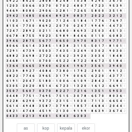
5
9
2
2
4
8
4
2
0
2
2
8
0
8
8
8
2
4
8
3
1
0
3
8
2
9
2
9
5
5
3
6
7
0
7
1
2
0
3
3
5
0
6
6
3
0
3
7
0
7
0
7
0
2
2
4
8
0
7
7
4
7
2
3
5
9
5
3
9
3
9
4
6
9
6
8
0
8
0
8
2
9
0
6
6
3
2
8
1
9
7
2
6
5
2
5
8
0
0
0
3
5
1
9
1
2
9
4
2
6
1
4
8
5
4
0
6
4
4
8
8
9
2
9
2
0
8
3
7
1
2
0
2
2
4
3
2
1
2
3
1
1
0
3
3
1
6
7
1
8
9
0
2
0
2
7
1
2
4
6
5
1
8
4
3
1
7
7
6
4
7
6
9
7
7
8
1
5
4
9
7
7
0
0
0
8
6
9
2
2
2
0
7
0
7
0
2
4
7
2
9
9
4
9
4
4
4
7
3
1
7
2
4
7
2
2
8
9
2
2
0
2
1
1
2
6
6
8
0
8
8
6
9
3
3
2
5
0
3
3
4
5
1
3
4
0
6
7
8
6
8
7
5
5
1
9
0
2
3
5
5
9
8
9
8
8
4
4
6
1
0
1
1
0
1
6
0
8
3
2
3
9
4
6
1
2
8
7
5
3
5
6
7
7
5
0
6
5
0
5
3
9
7
0
7
8
3
1
7
8
9
7
7
1
8
8
0
6
6
3
5
6
1
4
5
3
3
8
5
4
1
8
3
8
2
3
1
1
5
6
5
0
1
7
8
8
1
0
1
1
7
2
9
1
1
4
7
3
9
3
0
5
0
3
3
7
4
3
5
8
3
2
4
9
4
0
3
0
2
2
9
0
3
0
3
6
8
8
2
1
3
6
9
8
8
2
7
2
2
4
0
5
6
2
8
3
9
2
0
2
3
0
3
4
7
1
8
4
8
3
3
4
6
8
5
1
4
1
1
2
0
7
0
0
0
4
5
2
2
4
8
7
2
2
4
8
6
7
2
9
5
1
8
4
3
1
3
6
4
1
5
6
6
5
2
3
9
4
0
4
6
2
6
4
1
1
9
6
7
4
3
5
6
1
7
3
9
4
0
4
6
3
3
9
3
8
9
2
7
9
4
0
8
4
3
7
3
8
0
8
1
7
9
2
2
2
9
0
1
1
9
9
1
2
3
0
8
2
2
4
7
7
4
6
1
3
9
6
5
2
3
1
7
9
7
0
0
6
5
2
6
2
2
0
2
4
3
7
7
5
6
1
9
1
1
2
0
4
7
2
5
1
8
0
8
1
0
0
6
6
6
1
0
9
9
2
8
4
2
6
7
1
8
4
3
5
3
0
5
5
2
0
2
0
2
8
5
1
4
5
6
7
2
3
5
1
3
2
0
2
1
6
1
2
3
6
6
9
1
1
3
5
0
7
7
5
6
0
7
7
0
3
7
0
7
8
2
2
7
9
7
2
1
6
7
1
3
5
1
6
5
9
5
3
8
0
4
4
8
3
7
7
5
1
6
7
6
9
5
5
7
5
1
5
6
3
0
7
8
6
6
5
7
0
7
8
0
3
6
9
9
2
2
8
1
6
2
9
0
9
9
3
7
2
9
2
3
1
5
6
1
0
3
0
3
7
1
1
3
4
6
6
5
4
9
5
6
1
4
5
4
9
4
8
3
3
5
8
7
6
3
7
9
8
8
1
8
5
7
3
4
6
8
4
3
2
0
4
4
8
5
8
2
1
3
4
7
4
8
3
4
5
1
9
1
2
1
3
0
3
9
1
9
9
9
8
6
3
9
3
3
6
7
4
2
0
4
3
3
6
0
2
1
3
4
9
4
0
1
1
5
8
4
3
7
6
3
0
3
3
Clear