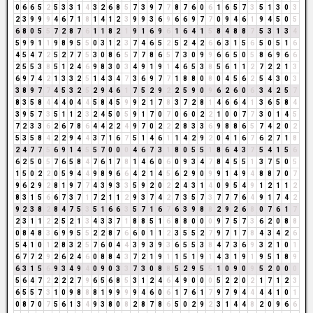
0
6
6
5
2
5
3
3
1
4
3
2
6
8
5
7
3
9
7
7
8
7
6
0
6
1
6
5
7
3
5
1
3
0
3
2
3
9
9
9
4
6
7
1
8
1
4
1
2
3
9
9
3
6
9
6
6
9
7
7
0
9
4
6
1
9
4
5
0
5
6
8
0
5
5
7
2
8
7
6
1
1
8
2
1
9
1
6
9
6
1
6
4
1
5
8
4
8
8
7
5
3
1
3
4
5
9
9
1
1
9
8
9
5
5
0
3
1
2
3
7
4
6
5
2
5
2
4
2
6
6
3
1
5
6
5
0
5
1
6
4
5
4
7
2
5
2
7
7
5
3
0
8
6
5
7
7
8
6
5
7
3
0
9
9
6
6
5
0
5
8
6
9
6
6
2
5
5
3
8
5
1
2
4
6
9
8
3
0
3
4
9
1
9
1
4
6
5
3
8
5
6
1
1
2
7
2
2
1
3
6
9
7
4
2
1
3
3
2
5
1
4
3
4
7
3
6
9
7
7
1
8
8
0
8
0
4
5
6
2
5
4
3
0
3
3
8
9
7
7
4
5
3
2
5
2
9
4
6
1
7
5
2
9
2
2
5
9
0
9
6
2
6
0
6
3
4
2
5
7
8
3
5
8
4
4
4
0
4
4
5
8
4
5
9
9
2
1
7
8
3
7
2
8
1
4
6
6
4
1
3
6
5
8
4
3
9
5
7
3
5
1
1
2
3
2
4
5
0
5
9
1
7
0
7
0
6
0
2
2
1
0
0
7
7
3
0
1
4
5
7
2
3
3
6
2
6
7
8
6
4
4
2
2
4
9
7
0
2
2
2
8
3
3
6
9
8
8
6
5
7
4
2
0
2
5
3
5
8
4
2
2
9
4
4
3
7
1
6
7
5
1
4
6
1
1
4
2
9
2
0
4
1
6
7
6
2
7
1
8
2
4
7
7
5
6
9
1
4
5
5
7
0
0
0
4
6
7
3
1
8
0
5
5
1
8
6
4
3
7
5
4
1
5
6
6
2
5
0
5
7
6
5
8
4
7
6
1
7
8
1
4
6
0
6
0
9
3
4
7
8
4
5
5
1
3
7
5
0
5
1
5
0
2
2
0
5
9
4
4
9
8
9
6
6
4
2
1
4
5
6
2
9
0
9
9
1
4
9
4
8
8
7
0
7
9
6
2
9
2
8
1
9
7
7
4
3
9
3
3
5
9
2
0
2
2
4
3
1
4
0
9
5
4
9
1
2
1
1
2
8
3
1
5
6
6
7
3
7
1
7
2
1
1
2
9
3
7
4
2
7
3
5
7
3
7
7
7
6
4
9
1
7
4
2
9
2
3
8
2
8
4
7
5
3
5
1
6
6
3
5
7
1
6
7
6
3
9
8
8
2
9
2
6
8
0
7
6
1
7
2
3
1
1
2
2
5
2
1
3
4
3
3
7
1
8
8
5
1
6
8
8
0
0
0
9
7
5
7
3
6
2
0
8
8
0
8
4
8
3
6
9
9
5
5
2
2
8
7
6
6
0
1
1
2
3
5
5
2
7
9
7
1
7
8
4
3
4
2
6
5
4
1
0
1
2
8
3
2
5
7
6
0
4
4
3
9
3
9
3
6
5
5
3
8
4
7
3
6
9
3
2
1
0
1
6
7
7
2
9
2
6
2
4
6
0
8
8
4
3
7
2
1
9
1
1
5
1
9
1
4
3
1
9
1
9
5
1
8
9
6
3
1
5
6
9
3
4
9
4
0
9
0
3
3
7
3
0
8
8
5
2
9
5
5
1
0
9
0
9
5
2
0
0
0
5
6
4
7
2
2
2
2
7
9
6
5
6
8
5
3
1
2
4
6
4
9
0
0
0
5
2
2
0
2
1
7
1
2
3
6
5
5
7
3
1
0
9
8
8
8
1
9
9
9
9
4
6
0
6
1
7
6
1
7
9
7
9
4
4
4
4
1
0
1
0
8
7
0
7
5
6
1
3
4
9
3
8
0
8
2
8
7
8
6
5
0
2
9
2
3
1
4
4
8
2
0
9
6
6