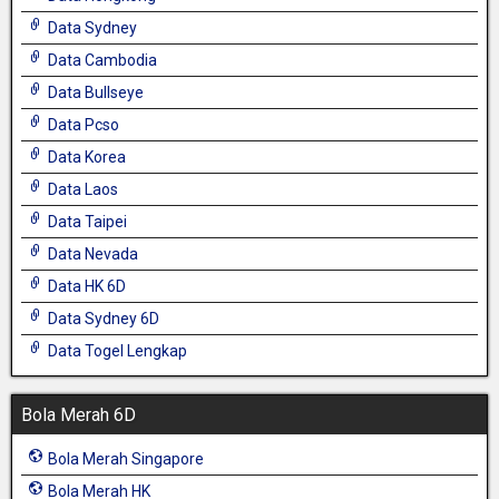
Data Sydney
Data Cambodia
Data Bullseye
Data Pcso
Data Korea
Data Laos
Data Taipei
Data Nevada
Data HK 6D
Data Sydney 6D
Data Togel Lengkap
Bola Merah 6D
Bola Merah Singapore
Bola Merah HK