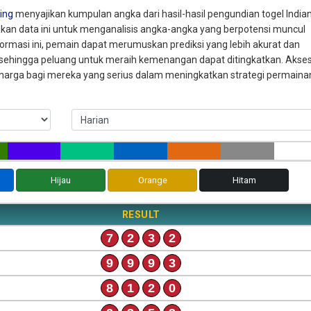
ing
menyajikan kumpulan angka dari hasil-hasil pengundian togel India
an data ini untuk menganalisis angka-angka yang berpotensi muncul
formasi ini, pemain dapat merumuskan prediksi yang lebih akurat dan
, sehingga peluang untuk meraih kemenangan dapat ditingkatkan. Akse
rharga bagi mereka yang serius dalam meningkatkan strategi permaina
Hijau
Orange
Hitam
RESULT
7
2
3
2
9
9
9
3
8
1
2
0