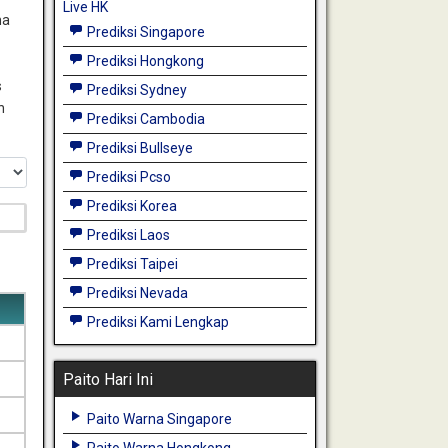
Live HK
na
Prediksi Singapore
Prediksi Hongkong
s
Prediksi Sydney
n
Prediksi Cambodia
Prediksi Bullseye
Prediksi Pcso
Prediksi Korea
Prediksi Laos
Prediksi Taipei
Prediksi Nevada
Prediksi Kami Lengkap
Paito Hari Ini
Paito Warna Singapore