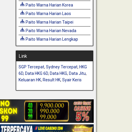
Paito Warna Harian Korea
Paito Warna Harian Laos
Paito Warna Harian Taipei
Paito Warna Harian Nevada
Paito Warna Harian Lengkap
Link
SGP Tercepat
,
Sydney Tercepat
,
HKG
6D
,
Data HKG 6D
,
Data HKG
,
Data Jitu
,
Keluaran HK
,
Result HK
,
Syair Keris