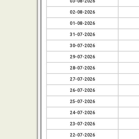
03-08-2026
02-08-2026
01-08-2026
31-07-2026
30-07-2026
29-07-2026
28-07-2026
27-07-2026
26-07-2026
25-07-2026
24-07-2026
23-07-2026
22-07-2026