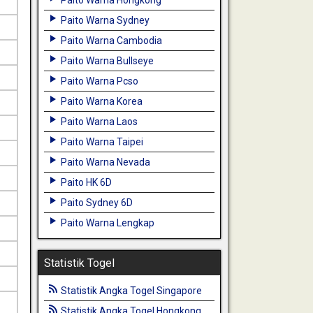
Paito Warna Hongkong
Paito Warna Sydney
Paito Warna Cambodia
Paito Warna Bullseye
Paito Warna Pcso
Paito Warna Korea
Paito Warna Laos
Paito Warna Taipei
Paito Warna Nevada
Paito HK 6D
Paito Sydney 6D
Paito Warna Lengkap
Statistik Togel
Statistik Angka Togel Singapore
Statistik Angka Togel Hongkong