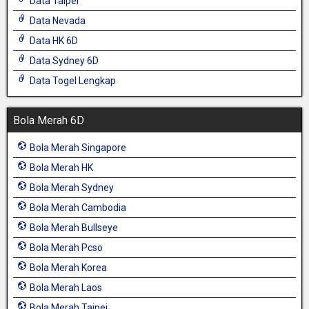
Data Taipei
Data Nevada
Data HK 6D
Data Sydney 6D
Data Togel Lengkap
Bola Merah 6D
Bola Merah Singapore
Bola Merah HK
Bola Merah Sydney
Bola Merah Cambodia
Bola Merah Bullseye
Bola Merah Pcso
Bola Merah Korea
Bola Merah Laos
Bola Merah Taipei