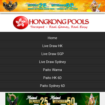
Home
Live Draw HK
Live Draw SGP
Live Draw Sydney
Paito Warna
Paito HK 6D
Paito Sydney 6D