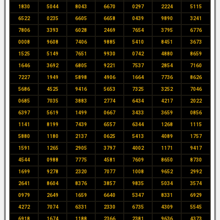
1830
5044
8043
6670
0297
2224
5115
6522
0235
6605
6658
0439
9890
3241
7806
3393
6028
2469
7654
3795
6776
0008
9608
7406
9885
5410
8451
3673
1525
5149
7651
9930
0742
4880
8659
1646
3692
6805
9221
7537
2854
7160
7227
1949
5898
4906
1664
7736
8626
5686
4525
9416
5653
7325
3252
7046
0685
7035
3883
2774
6434
4217
2022
6397
5619
1499
0667
3433
3659
0856
1141
8199
7439
6557
6344
1268
1115
5880
1180
2137
0625
5413
4089
1757
1591
1265
2905
3797
4002
1171
9417
4544
0988
7775
4581
7609
8650
8730
1699
9278
2320
7077
1008
9652
2992
2641
8604
8376
3857
9835
5034
3574
0979
2649
1659
6640
5347
8331
6929
4272
7074
6331
2330
6735
4309
5545
6918
1674
1188
2366
2381
9636
4373