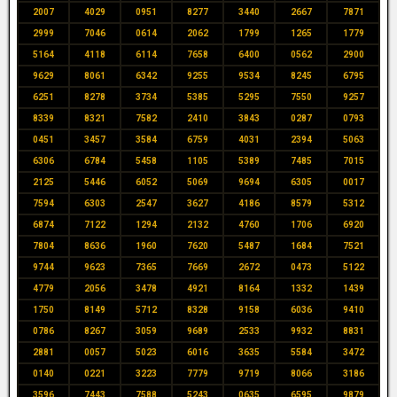
2007
4029
0951
8277
3440
2667
7871
2999
7046
0614
2062
1799
1265
1779
5164
4118
6114
7658
6400
0562
2900
9629
8061
6342
9255
9534
8245
6795
6251
8278
3734
5385
5295
7550
9257
8339
8321
7582
2410
3843
0287
0793
0451
3457
3584
6759
4031
2394
5063
6306
6784
5458
1105
5389
7485
7015
2125
5446
6052
5069
9694
6305
0017
7594
6303
2547
3627
4186
8579
5312
6874
7122
1294
2132
4760
1706
6920
7804
8636
1960
7620
5487
1684
7521
9744
9623
7365
7669
2672
0473
5122
4779
2056
3478
4921
8164
1332
1439
1750
8149
5712
8328
9158
6036
9410
0786
8267
3059
9689
2533
9932
8831
2881
0057
5023
6016
3635
5584
3472
0140
0221
3223
7779
9719
8066
3186
3596
7443
7588
5243
0635
6595
9879