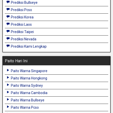
Prediksi Bullseye
Prediksi Pcso
Prediksi Korea
Prediksi Laos
Prediksi Taipei
Prediksi Nevada
Prediksi Kami Lengkap
Paito Hari Ini
Paito Warna Singapore
Paito Warna Hongkong
Paito Warna Sydney
Paito Warna Cambodia
Paito Warna Bullseye
Paito Warna Pcso