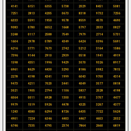
4141
6151
6355
5738
2029
8451
5081
7251
2813
4205
0673
8318
9732
7256
6333
5591
1950
9578
8559
4570
4690
9083
0780
6552
1668
0797
2033
0827
3248
0117
2588
7549
7979
2714
5731
1604
2978
0789
4349
6424
0396
5691
6216
3771
7673
2742
5212
3164
1586
7396
9144
2910
2939
0518
1941
4919
1598
4351
1996
9429
3070
9326
8917
6961
8629
4430
3290
8186
0982
7815
2278
4198
4341
1999
6043
9700
4314
9473
4211
7020
3441
4049
3577
0818
3021
1905
2794
1106
5837
2028
4198
6564
0011
6928
1300
4915
3707
4477
9979
1519
5926
4478
4325
3267
4377
1243
4580
6294
8726
6435
7722
5624
4901
7224
6346
4403
4467
4653
2032
6746
7335
4795
2374
7864
2660
6819