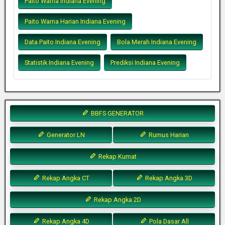
Paito Warna Indiana Evening
Paito Warna Harian Indiana Evening
Data Paito Indiana Evening
Bola Merah Indiana Evening
Statistik Indiana Evening
Prediksi Indiana Evening
BBFS GENERATOR
Generator LN
Rumus Harian
Rekap Kumat
Rekap Angka CT
Rekap Angka 3D
Rekap Angka 2D
Rekap Angka 4D
Pola Dasar All