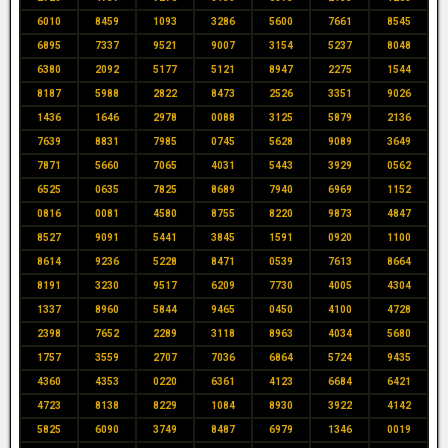
6010
8459
1093
3286
5600
7661
8545
6895
7337
9521
9007
3154
5237
8048
6380
2092
5177
5121
8947
2275
1544
8187
5988
2822
8473
2526
3351
9026
1436
1646
2978
0088
3125
5879
2136
7639
8831
7985
0745
5628
9089
3649
7871
5660
7065
4031
5443
3929
0562
6525
0635
7825
8689
7940
6969
1152
0816
0081
4580
8755
8220
9873
4847
8527
9091
5441
3845
1591
0920
1100
8614
9236
5228
8471
0539
7613
8664
8191
3230
9517
6209
7730
4005
4304
1337
8960
5844
9465
0450
4100
4728
2398
7652
2289
3118
8963
4034
5680
1757
3559
2707
7036
6864
5724
9435
4360
4353
0220
6361
4123
6684
6421
4723
8138
8229
1084
8930
3922
4142
5825
6090
3749
8487
6979
1346
0019