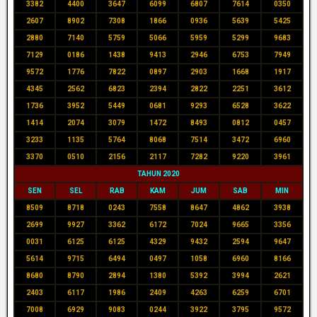
3382
4400
3647
6099
6807
7614
0350
2607
8902
7308
1866
0936
5639
5425
2880
7140
5759
5066
5959
5299
9683
7129
0186
1438
9413
2946
6753
7949
9572
1776
7822
0897
2903
1668
1917
4345
2562
6823
2394
2822
2251
3612
1736
3952
5449
0681
9293
6528
3622
1414
2074
3079
1472
8493
0812
0457
3233
1135
5764
8068
7514
3472
6960
3370
0510
2156
2117
7282
9220
3961
TAHUN 2020
SEN
SEL
RAB
KAM
JUM
SAB
MIN
8509
8718
0243
7558
8647
4862
3938
2699
9927
3362
6172
7024
9665
3356
0031
6125
6125
4329
9432
2594
9647
5614
9715
6494
0497
1058
6960
8166
8680
8790
2894
1380
5392
3994
2621
2403
6117
1986
2409
4263
6259
6701
7008
6929
9083
0244
3922
3795
9572