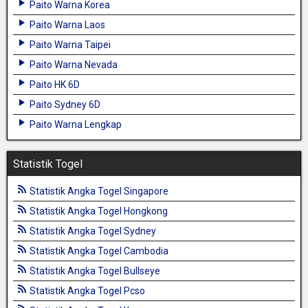
Paito Warna Korea
Paito Warna Laos
Paito Warna Taipei
Paito Warna Nevada
Paito HK 6D
Paito Sydney 6D
Paito Warna Lengkap
Statistik Togel
Statistik Angka Togel Singapore
Statistik Angka Togel Hongkong
Statistik Angka Togel Sydney
Statistik Angka Togel Cambodia
Statistik Angka Togel Bullseye
Statistik Angka Togel Pcso