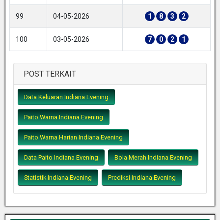
99
04-05-2026
1
8
3
2
100
03-05-2026
7
0
2
1
POST TERKAIT
Data Keluaran Indiana Evening
Paito Warna Indiana Evening
Paito Warna Harian Indiana Evening
Data Paito Indiana Evening
Bola Merah Indiana Evening
Statistik Indiana Evening
Prediksi Indiana Evening