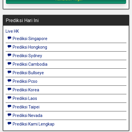
Prediksi Hari Ini
Live HK
Prediksi Singapore
Prediksi Hongkong
Prediksi Sydney
Prediksi Cambodia
Prediksi Bullseye
Prediksi Pcso
Prediksi Korea
Prediksi Laos
Prediksi Taipei
Prediksi Nevada
Prediksi Kami Lengkap