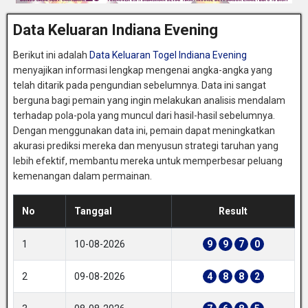
Data Keluaran Indiana Evening
Berikut ini adalah
Data Keluaran Togel Indiana Evening
menyajikan informasi lengkap mengenai angka-angka yang
telah ditarik pada pengundian sebelumnya. Data ini sangat
berguna bagi pemain yang ingin melakukan analisis mendalam
terhadap pola-pola yang muncul dari hasil-hasil sebelumnya.
Dengan menggunakan data ini, pemain dapat meningkatkan
akurasi prediksi mereka dan menyusun strategi taruhan yang
lebih efektif, membantu mereka untuk memperbesar peluang
kemenangan dalam permainan.
No
Tanggal
Result
1
10-08-2026
9
9
7
0
2
09-08-2026
4
8
8
2