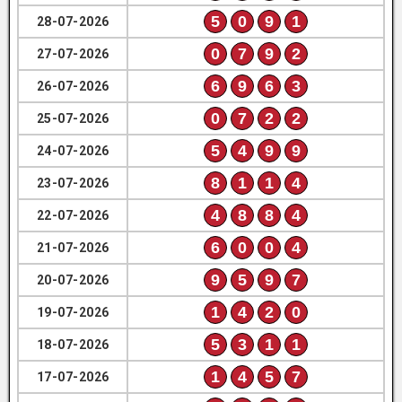
5
0
9
1
28-07-2026
0
7
9
2
27-07-2026
6
9
6
3
26-07-2026
0
7
2
2
25-07-2026
5
4
9
9
24-07-2026
8
1
1
4
23-07-2026
4
8
8
4
22-07-2026
6
0
0
4
21-07-2026
9
5
9
7
20-07-2026
1
4
2
0
19-07-2026
5
3
1
1
18-07-2026
1
4
5
7
17-07-2026