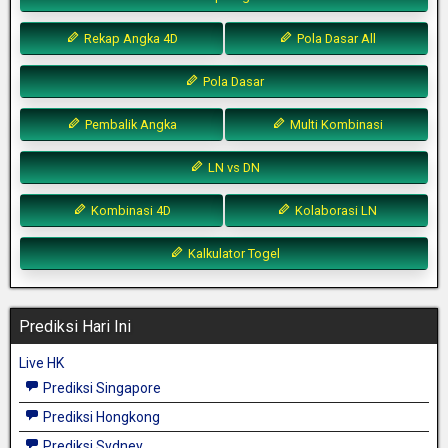
Rekap Angka 4D
Pola Dasar All
Pola Dasar
Pembalik Angka
Multi Kombinasi
LN vs DN
Kombinasi 4D
Kolaborasi LN
Kalkulator Togel
Prediksi Hari Ini
Live HK
Prediksi Singapore
Prediksi Hongkong
Prediksi Sydney