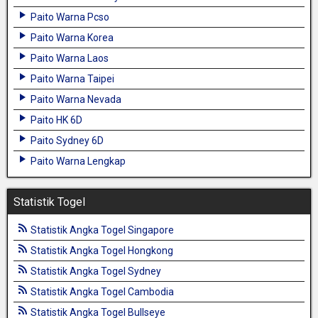
Paito Warna Pcso
Paito Warna Korea
Paito Warna Laos
Paito Warna Taipei
Paito Warna Nevada
Paito HK 6D
Paito Sydney 6D
Paito Warna Lengkap
Statistik Togel
Statistik Angka Togel Singapore
Statistik Angka Togel Hongkong
Statistik Angka Togel Sydney
Statistik Angka Togel Cambodia
Statistik Angka Togel Bullseye