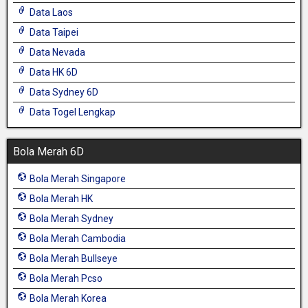
Data Laos
Data Taipei
Data Nevada
Data HK 6D
Data Sydney 6D
Data Togel Lengkap
Bola Merah 6D
Bola Merah Singapore
Bola Merah HK
Bola Merah Sydney
Bola Merah Cambodia
Bola Merah Bullseye
Bola Merah Pcso
Bola Merah Korea