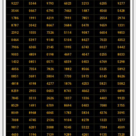
9227
5344
9793
6023
3213
6205
9277
3544
0667
6795
7463
1487
4560
5428
1786
1991
4219
7991
7851
2554
2974
8787
3042
8667
3684
0470
9659
1331
2392
1555
7326
5114
9087
6654
9853
0464
5397
9140
5104
8427
7023
4352
7906
6365
2145
1995
6743
0027
0442
9003
4859
0198
4697
4047
0255
8033
1432
0851
0571
6559
0453
6769
5298
4056
7354
7826
1882
8566
5325
5892
0851
3691
3804
7730
5973
6143
8626
4818
4198
4277
1876
4253
5821
5082
8259
2955
0653
8741
4662
2751
6890
7845
3513
2626
1037
1336
4403
9923
8529
1491
6709
8694
0403
7080
3755
8049
8968
6065
1783
5834
4376
3095
7008
4745
2136
9104
8278
1323
7277
9817
6201
3088
9345
5322
7384
4509
4650
1196
7139
9289
4261
9135
7320