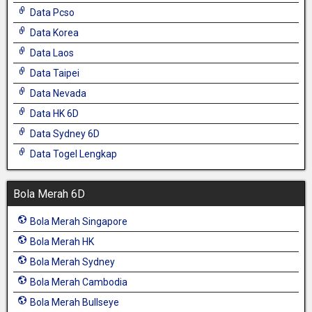
Data Pcso
Data Korea
Data Laos
Data Taipei
Data Nevada
Data HK 6D
Data Sydney 6D
Data Togel Lengkap
Bola Merah 6D
Bola Merah Singapore
Bola Merah HK
Bola Merah Sydney
Bola Merah Cambodia
Bola Merah Bullseye