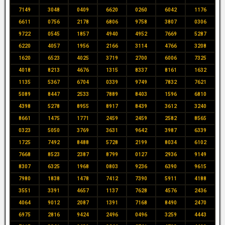
7149
3048
0409
6620
0260
6042
1176
6611
0756
2178
6806
9758
3807
0306
9722
0545
1857
4940
4952
7669
5287
6220
4057
1956
2166
3114
4766
3208
1620
6523
4025
3719
2700
6006
7325
4018
8213
4676
1315
8337
8161
1632
1135
5367
6704
0339
9749
7832
7621
5089
8447
2533
7889
8403
1596
6810
4398
5278
8955
8917
8439
3612
3240
8661
1475
1771
2459
2459
2582
8565
0323
5050
3769
3631
9642
3987
6339
1725
7492
8488
5728
2199
8034
6102
7668
8523
2387
8799
0127
2936
9149
8307
6325
1968
0803
9236
6390
9615
7980
1838
1478
7412
7390
5911
4188
3551
3391
4657
1137
7628
4576
2436
4064
9012
2087
1391
7168
8490
2470
6975
2816
9424
2496
0496
3259
4443