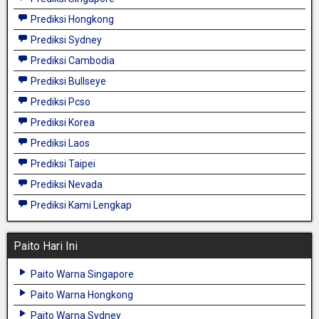
Prediksi Hongkong
Prediksi Sydney
Prediksi Cambodia
Prediksi Bullseye
Prediksi Pcso
Prediksi Korea
Prediksi Laos
Prediksi Taipei
Prediksi Nevada
Prediksi Kami Lengkap
Paito Hari Ini
Paito Warna Singapore
Paito Warna Hongkong
Paito Warna Sydney