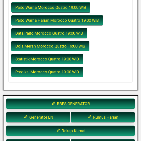
Paito Warna Morocco Quatro 19:00 WIB
Paito Warna Harian Morocco Quatro 19:00 WIB
Data Paito Morocco Quatro 19:00 WIB
Bola Merah Morocco Quatro 19:00 WIB
Statistik Morocco Quatro 19:00 WIB
Prediksi Morocco Quatro 19:00 WIB
BBFS GENERATOR
Generator LN
Rumus Harian
Rekap Kumat