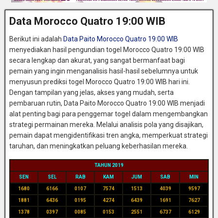
Data Morocco Quatro 19:00 WIB
Berikut ini adalah
Data Paito Morocco Quatro 19:00 WIB
menyediakan hasil pengundian togel Morocco Quatro 19:00 WIB
secara lengkap dan akurat, yang sangat bermanfaat bagi
pemain yang ingin menganalisis hasil-hasil sebelumnya untuk
menyusun prediksi togel Morocco Quatro 19:00 WIB hari ini.
Dengan tampilan yang jelas, akses yang mudah, serta
pembaruan rutin, Data Paito Morocco Quatro 19:00 WIB menjadi
alat penting bagi para penggemar togel dalam mengembangkan
strategi permainan mereka. Melalui analisis pola yang disajikan,
pemain dapat mengidentifikasi tren angka, memperkuat strategi
taruhan, dan meningkatkan peluang keberhasilan mereka.
TAHUN 2019
SEN
SEL
RAB
KAM
JUM
SAB
MIN
1680
6166
0107
7574
1513
4039
9597
1881
6436
0195
4274
6439
1691
7627
1378
0397
0085
0153
2551
6737
6129