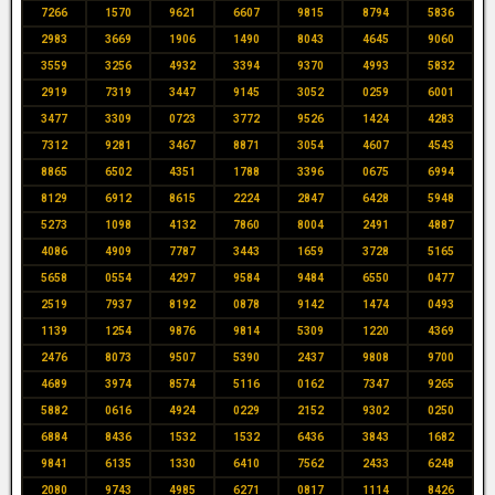
7266
1570
9621
6607
9815
8794
5836
2983
3669
1906
1490
8043
4645
9060
3559
3256
4932
3394
9370
4993
5832
2919
7319
3447
9145
3052
0259
6001
3477
3309
0723
3772
9526
1424
4283
7312
9281
3467
8871
3054
4607
4543
8865
6502
4351
1788
3396
0675
6994
8129
6912
8615
2224
2847
6428
5948
5273
1098
4132
7860
8004
2491
4887
4086
4909
7787
3443
1659
3728
5165
5658
0554
4297
9584
9484
6550
0477
2519
7937
8192
0878
9142
1474
0493
1139
1254
9876
9814
5309
1220
4369
2476
8073
9507
5390
2437
9808
9700
4689
3974
8574
5116
0162
7347
9265
5882
0616
4924
0229
2152
9302
0250
6884
8436
1532
1532
6436
3843
1682
9841
6135
1330
6410
7562
2433
6248
2080
9743
4985
6271
0817
1114
8426