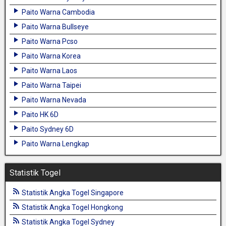
Paito Warna Cambodia
Paito Warna Bullseye
Paito Warna Pcso
Paito Warna Korea
Paito Warna Laos
Paito Warna Taipei
Paito Warna Nevada
Paito HK 6D
Paito Sydney 6D
Paito Warna Lengkap
Statistik Togel
Statistik Angka Togel Singapore
Statistik Angka Togel Hongkong
Statistik Angka Togel Sydney