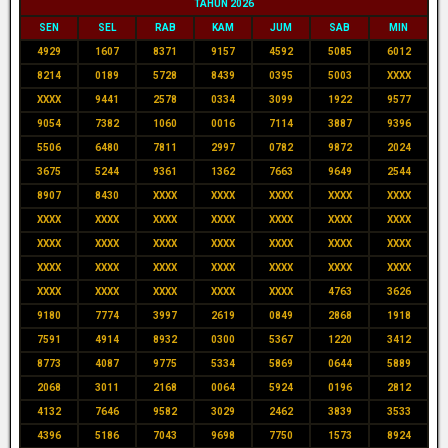
TAHUN 2026
SEN
SEL
RAB
KAM
JUM
SAB
MIN
4929
1607
8371
9157
4592
5085
6012
8214
0189
5728
8439
0395
5003
XXXX
XXXX
9441
2578
0334
3099
1922
9577
9054
7382
1060
0016
7114
3887
9396
5506
6480
7811
2997
0782
9872
2024
3675
5244
9361
1362
7663
9649
2544
8907
8430
XXXX
XXXX
XXXX
XXXX
XXXX
XXXX
XXXX
XXXX
XXXX
XXXX
XXXX
XXXX
XXXX
XXXX
XXXX
XXXX
XXXX
XXXX
XXXX
XXXX
XXXX
XXXX
XXXX
XXXX
XXXX
XXXX
XXXX
XXXX
XXXX
XXXX
XXXX
4763
3626
9180
7774
3997
2619
0849
2868
1918
7591
4914
8932
0300
5367
1220
3412
8773
4087
9775
5334
5869
0644
5889
2068
3011
2168
0064
5924
0196
2812
4132
7646
9582
3029
2462
3839
3533
4396
5186
7043
9698
7750
1573
8924