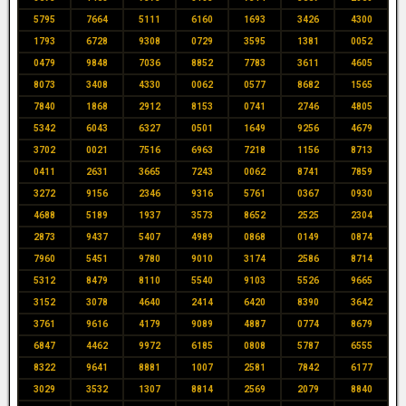
5795
7664
5111
6160
1693
3426
4300
1793
6728
9308
0729
3595
1381
0052
0479
9848
7036
8852
7783
3611
4605
8073
3408
4330
0062
0577
8682
1565
7840
1868
2912
8153
0741
2746
4805
5342
6043
6327
0501
1649
9256
4679
3702
0021
7516
6963
7218
1156
8713
0411
2631
3665
7243
0062
8741
7859
3272
9156
2346
9316
5761
0367
0930
4688
5189
1937
3573
8652
2525
2304
2873
9437
5407
4989
0868
0149
0874
7960
5451
9780
9010
3174
2586
8714
5312
8479
8110
5540
9103
5526
9665
3152
3078
4640
2414
6420
8390
3642
3761
9616
4179
9089
4887
0774
8679
6847
4462
9972
6185
0808
5787
6555
8322
9641
8881
1007
2581
7842
6177
3029
3532
1307
8814
2569
2079
8840