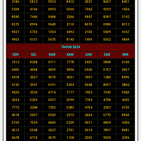
2186
5812
9592
8413
2021
8657
8451
3238
4160
0092
5036
7442
9592
1656
8580
7446
0468
2266
0847
8387
3142
0375
8996
9640
2110
8070
0980
8312
9507
5733
1354
4492
2150
5609
4167
4953
0131
5675
8143
1409
5552
0869
TAHUN 2024
SEN
SEL
RAB
KAM
JUM
SAB
MIN
1012
8238
6711
7778
9433
3808
6100
6405
4008
4009
3896
0426
5757
0057
4418
2537
4970
4031
7007
1286
8495
4135
2541
6191
3294
0048
8097
2862
9636
2524
6714
7177
7452
7343
9263
2034
5233
0337
3599
7704
4758
4305
7772
2248
7233
0283
4754
2267
6155
4518
3697
5569
2213
2634
5773
8963
0150
7534
6669
5229
4611
6804
4206
4513
5348
2627
2701
3014
7897
8081
6678
6710
4579
1158
2350
9550
2296