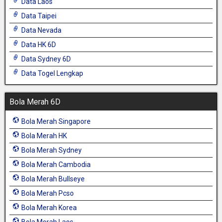
Data Laos
Data Taipei
Data Nevada
Data HK 6D
Data Sydney 6D
Data Togel Lengkap
Bola Merah 6D
Bola Merah Singapore
Bola Merah HK
Bola Merah Sydney
Bola Merah Cambodia
Bola Merah Bullseye
Bola Merah Pcso
Bola Merah Korea