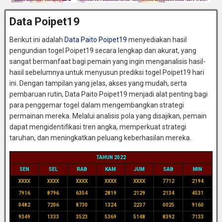
Data Poipet19
Berikut ini adalah
Data Paito Poipet19
menyediakan hasil
pengundian togel Poipet19 secara lengkap dan akurat, yang
sangat bermanfaat bagi pemain yang ingin menganalisis hasil-
hasil sebelumnya untuk menyusun prediksi togel Poipet19 hari
ini. Dengan tampilan yang jelas, akses yang mudah, serta
pembaruan rutin, Data Paito Poipet19 menjadi alat penting bagi
para penggemar togel dalam mengembangkan strategi
permainan mereka. Melalui analisis pola yang disajikan, pemain
dapat mengidentifikasi tren angka, memperkuat strategi
taruhan, dan meningkatkan peluang keberhasilan mereka.
TAHUN 2022
SEN
SEL
RAB
KAM
JUM
SAB
MIN
XXXX
XXXX
XXXX
XXXX
XXXX
7712
2194
7916
8796
6354
2819
2129
2134
4531
0482
7206
8730
1324
2237
0025
9160
9349
1333
3523
5369
5148
8392
7133