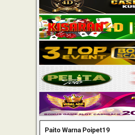
Paito Warna Poipet19