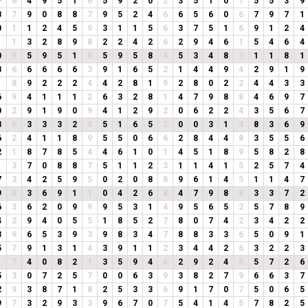
7
6
4
9
5
1
6
5
9
2
0
2
3
5
1
0
1
5
5
3
9
8
7
9
0
8
8
7
9
5
2
4
6
6
5
6
0
6
7
9
7
1
0
1
1
2
4
5
9
3
1
1
5
6
3
7
5
1
6
9
1
2
4
1
1
3
2
8
9
8
2
2
4
2
6
2
9
4
6
1
5
4
6
4
0
5
5
9
5
1
6
5
9
5
8
4
5
3
4
8
3
1
1
8
1
8
6
6
6
6
6
3
9
1
6
5
2
1
4
4
9
4
2
9
1
9
1
8
9
2
2
2
4
4
2
8
1
9
2
8
0
2
2
4
4
3
3
6
9
4
1
1
1
2
6
3
2
8
1
4
7
9
8
8
4
6
9
7
0
2
9
1
9
0
9
4
1
2
9
2
0
6
2
2
4
3
5
6
7
8
6
3
3
3
2
5
5
1
6
5
2
0
0
3
1
4
8
3
6
9
6
2
4
1
1
8
9
5
5
0
6
6
2
8
4
4
8
3
5
5
6
2
1
8
7
8
5
4
4
6
1
0
1
4
5
1
8
9
5
8
2
8
1
3
7
0
8
8
7
5
1
1
2
3
1
1
4
1
5
2
5
7
4
7
3
4
2
5
9
5
0
2
0
8
8
9
6
1
4
5
1
1
4
7
9
8
3
6
9
1
1
0
4
2
6
8
4
7
9
8
8
3
3
7
2
6
3
6
2
0
9
9
9
5
3
1
4
9
5
6
5
2
5
7
8
9
4
2
9
4
0
5
5
1
8
5
2
7
8
0
7
4
2
3
4
2
2
3
9
6
5
3
9
3
9
8
3
4
7
8
8
3
3
6
5
0
9
1
5
7
9
1
3
1
4
3
9
1
1
2
3
4
4
2
6
3
2
2
3
1
7
4
0
8
2
1
3
5
9
4
4
2
9
2
4
6
5
7
2
6
5
3
0
7
2
5
7
0
0
6
3
9
3
8
2
7
9
6
6
3
7
2
9
3
8
7
1
8
2
5
3
3
6
9
1
7
0
7
5
0
6
5
9
7
3
2
9
3
3
9
6
7
0
7
5
4
1
4
5
7
8
2
5