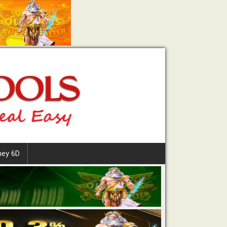
ney 6D