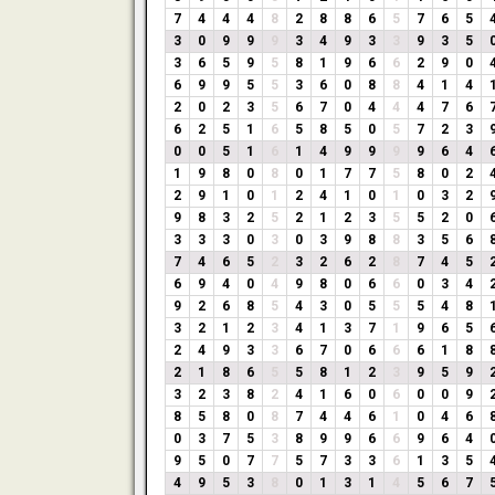
7
4
4
4
8
2
8
8
6
5
7
6
5
3
0
9
9
9
3
4
9
3
3
9
3
5
3
6
5
9
5
8
1
9
6
6
2
9
0
6
9
9
5
5
3
6
0
8
8
4
1
4
2
0
2
3
5
6
7
0
4
4
4
7
6
6
2
5
1
6
5
8
5
0
5
7
2
3
0
0
5
1
6
1
4
9
9
9
9
6
4
1
9
8
0
8
0
1
7
7
5
8
0
2
2
9
1
0
1
2
4
1
0
1
0
3
2
9
8
3
2
5
2
1
2
3
5
5
2
0
3
3
3
0
3
0
3
9
8
8
3
5
6
7
4
6
5
2
3
2
6
2
8
7
4
5
6
9
4
0
4
9
8
0
6
6
0
3
4
9
2
6
8
5
4
3
0
5
5
5
4
8
3
2
1
2
3
4
1
3
7
1
9
6
5
2
4
9
3
3
6
7
0
6
6
6
1
8
2
1
8
6
5
5
8
1
2
3
9
5
9
3
2
3
8
2
4
1
6
0
6
0
0
9
8
5
8
0
8
7
4
4
6
1
0
4
6
0
3
7
5
3
8
9
9
6
6
9
6
4
9
5
0
7
7
5
7
3
3
6
1
3
5
4
9
5
3
8
0
1
3
1
4
5
6
7