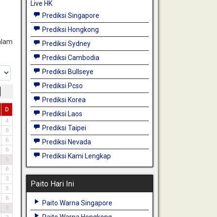
Live HK
Prediksi Singapore
Prediksi Hongkong
alam
Prediksi Sydney
Prediksi Cambodia
Prediksi Bullseye
Prediksi Pcso
Prediksi Korea
D
Prediksi Laos
4
Prediksi Taipei
6
6
Prediksi Nevada
6
Prediksi Kami Lengkap
6
6
3
Paito Hari Ini
5
6
Paito Warna Singapore
8