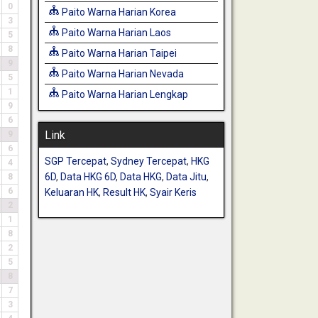
0
Paito Warna Harian Korea
3
Paito Warna Harian Laos
5
8
Paito Warna Harian Taipei
9
Paito Warna Harian Nevada
5
1
Paito Warna Harian Lengkap
9
6
Link
9
6
SGP Tercepat
,
Sydney Tercepat
,
HKG
4
6D
,
Data HKG 6D
,
Data HKG
,
Data Jitu
,
8
6
Keluaran HK
,
Result HK
,
Syair Keris
2
1
8
2
5
8
7
3