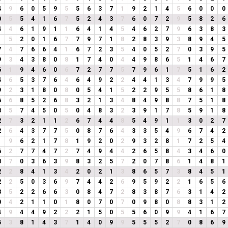
4
9
6
0
5
9
5
5
6
3
7
1
9
2
1
4
5
6
0
0
0
0
5
5
4
1
6
7
5
2
4
3
7
6
0
7
2
9
5
8
2
6
4
4
6
1
9
1
1
6
4
1
4
5
4
6
2
7
9
6
3
8
3
1
5
2
0
1
6
7
7
9
7
1
8
2
8
3
9
3
8
9
4
5
7
4
7
6
6
4
1
6
7
2
3
5
4
0
5
2
7
0
3
9
5
9
3
4
3
8
0
8
1
7
4
0
4
4
9
8
6
5
1
4
6
7
6
1
9
4
6
0
6
7
2
7
7
5
7
9
6
1
7
5
1
6
2
4
6
5
3
7
6
4
6
4
9
2
2
4
4
1
3
4
7
9
9
5
9
2
3
1
8
0
8
0
5
4
1
5
2
2
9
5
5
8
6
1
8
6
6
8
5
2
6
8
3
2
1
3
4
8
4
9
8
8
7
5
1
8
8
5
7
4
5
0
5
0
4
8
3
2
3
9
1
7
8
5
9
1
8
2
7
3
2
1
1
2
6
7
4
4
8
5
4
9
1
1
3
0
2
7
2
6
4
3
7
7
5
0
8
7
6
4
3
3
5
4
9
6
7
4
2
1
9
6
2
1
7
8
1
9
2
0
2
9
3
2
8
1
7
2
5
4
6
2
7
7
4
7
2
7
4
9
4
4
2
6
5
8
4
3
4
6
0
8
7
0
3
6
3
9
8
3
2
5
7
2
0
7
8
6
1
4
8
1
2
2
8
4
1
3
4
2
0
2
1
3
8
6
5
7
3
8
4
5
1
2
2
5
0
3
6
9
7
4
4
2
6
9
5
9
2
2
1
6
5
6
8
5
2
2
6
6
3
0
8
4
7
2
8
3
8
7
6
3
1
4
2
0
4
2
1
1
0
1
8
0
7
0
7
0
9
8
0
8
8
3
1
2
4
9
4
4
9
2
2
2
1
5
0
5
5
6
0
9
9
4
1
6
7
5
3
8
1
4
3
7
1
4
0
9
9
5
5
5
2
7
0
8
6
9