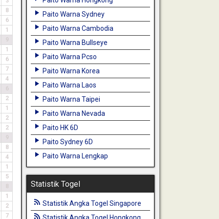
Paito Warna Hongkong
3
8
Paito Warna Sydney
6
Paito Warna Cambodia
1
9
Paito Warna Bullseye
1
Paito Warna Pcso
6
7
Paito Warna Korea
4
Paito Warna Laos
6
2
Paito Warna Taipei
1
Paito Warna Nevada
2
Paito HK 6D
2
9
Paito Sydney 6D
8
Paito Warna Lengkap
4
1
5
Statistik Togel
8
1
Statistik Angka Togel Singapore
2
7
Statistik Angka Togel Hongkong