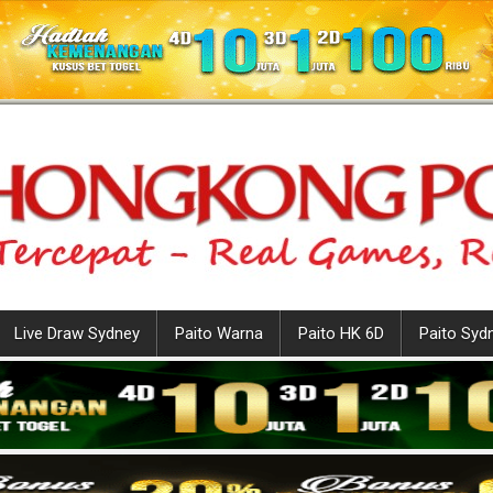
Live Draw Sydney
Paito Warna
Paito HK 6D
Paito Syd