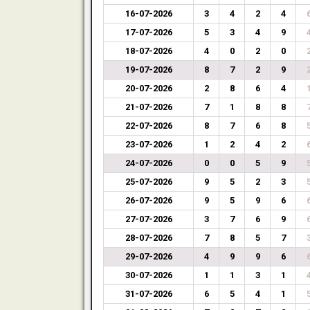
16-07-2026
3
4
2
4
17-07-2026
5
3
4
9
18-07-2026
4
0
2
0
19-07-2026
8
7
2
9
20-07-2026
2
8
6
4
21-07-2026
7
1
8
8
22-07-2026
8
7
6
8
23-07-2026
1
2
4
2
24-07-2026
0
0
5
9
25-07-2026
9
5
2
3
26-07-2026
9
5
9
6
27-07-2026
3
7
6
9
28-07-2026
7
8
5
7
29-07-2026
4
9
9
6
30-07-2026
1
1
3
1
31-07-2026
6
5
4
1