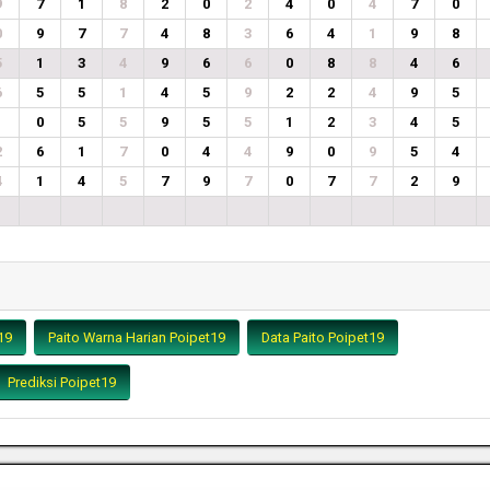
9
7
1
8
2
0
2
4
0
4
7
0
0
9
7
7
4
8
3
6
4
1
9
8
5
1
3
4
9
6
6
0
8
8
4
6
6
5
5
1
4
5
9
2
2
4
9
5
1
0
5
5
9
5
5
1
2
3
4
5
2
6
1
7
0
4
4
9
0
9
5
4
4
1
4
5
7
9
7
0
7
7
2
9
19
Paito Warna Harian Poipet19
Data Paito Poipet19
Prediksi Poipet19