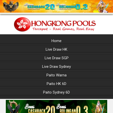
Home
Live Draw HK
Live Draw SGP
Live Draw Sydney
Paito Warna
Paito HK 6D
Paito Sydney 6D