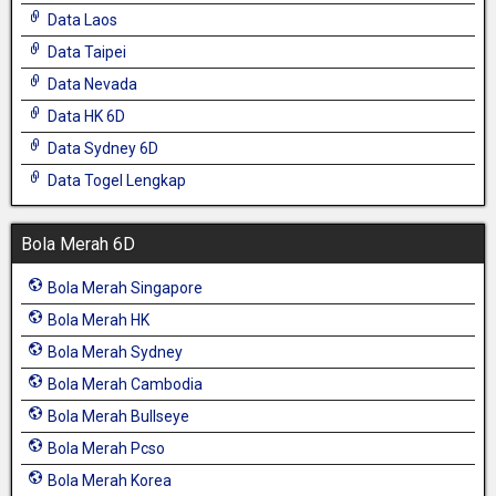
Data Laos
Data Taipei
Data Nevada
Data HK 6D
Data Sydney 6D
Data Togel Lengkap
Bola Merah 6D
Bola Merah Singapore
Bola Merah HK
Bola Merah Sydney
Bola Merah Cambodia
Bola Merah Bullseye
Bola Merah Pcso
Bola Merah Korea