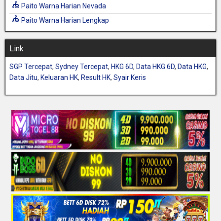
Paito Warna Harian Nevada
Paito Warna Harian Lengkap
Link
SGP Tercepat
,
Sydney Tercepat
,
HKG 6D
,
Data HKG 6D
,
Data HKG
,
Data Jitu
,
Keluaran HK
,
Result HK
,
Syair Keris