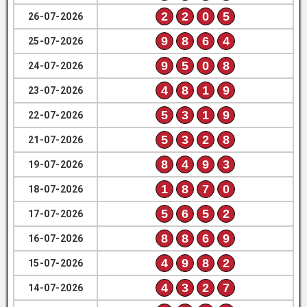
2
2
0
5
26-07-2026
9
8
6
4
25-07-2026
9
5
0
8
24-07-2026
4
8
1
9
23-07-2026
5
3
1
9
22-07-2026
5
3
2
8
21-07-2026
8
4
9
3
19-07-2026
1
8
7
0
18-07-2026
5
6
5
2
17-07-2026
8
8
6
9
16-07-2026
4
9
8
2
15-07-2026
4
3
2
7
14-07-2026