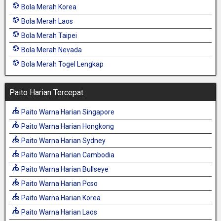
Bola Merah Korea
Bola Merah Laos
Bola Merah Taipei
Bola Merah Nevada
Bola Merah Togel Lengkap
Paito Harian Tercepat
Paito Warna Harian Singapore
Paito Warna Harian Hongkong
Paito Warna Harian Sydney
Paito Warna Harian Cambodia
Paito Warna Harian Bullseye
Paito Warna Harian Pcso
Paito Warna Harian Korea
Paito Warna Harian Laos