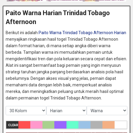
Paito Warna Harian Trinidad Tobago
Afternoon
Berikut ini adalah
Paito Warna Trinidad Tobago Afternoon Harian
menyajikan ringkasan hasil togel Trinidad Tobago Afternoon
dalam format harian, di mana setiap angka diberi warna
berbeda. Tampilan warna ini memudahkan pemain untuk
mengidentifikasi tren dan pola keluaran secara cepat dan efisien.
Alat ini sangat bermanfaat bagi pemain yang ingin menyusun
strategi taruhan jangka panjang berdasarkan analisis pola hasil
sebelumnya. Dengan akses visual yang jelas, pemain dapat
memahami data dengan lebih baik, memperkuat analisis
mereka, dan meningkatkan peluang untuk meraih hasil optimal
dalam permainan togel Trinidad Tobago Afternoon.
CLEAR