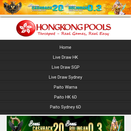
Home
Live Draw HK
Live Draw SGP
Live Draw Sydney
Paito Warna
Paito HK 6D
Paito Sydney 6D