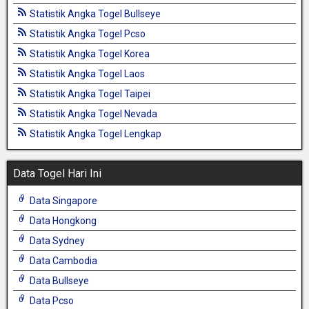
Statistik Angka Togel Bullseye
Statistik Angka Togel Pcso
Statistik Angka Togel Korea
Statistik Angka Togel Laos
Statistik Angka Togel Taipei
Statistik Angka Togel Nevada
Statistik Angka Togel Lengkap
Data Togel Hari Ini
Data Singapore
Data Hongkong
Data Sydney
Data Cambodia
Data Bullseye
Data Pcso