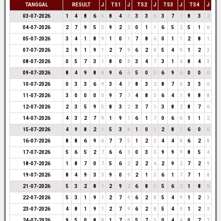
TANGGAL
RESULT
J
TS1
J
TS2
J
TS3
J
TS4
J
03-07-2026
1
4
8
6
5
8
4
3
3
3
6
3
7
1
8
3
2
04-07-2026
2
7
9
5
5
9
2
2
0
1
1
6
5
2
5
1
6
05-07-2026
3
4
1
8
9
1
0
1
7
8
6
0
1
1
2
8
1
07-07-2026
2
9
1
9
1
2
7
9
6
2
8
5
4
9
1
2
3
08-07-2026
0
5
7
3
1
8
0
8
3
4
7
3
1
4
8
4
3
09-07-2026
8
4
9
8
8
9
6
6
5
0
5
6
9
6
0
0
0
10-07-2026
0
3
3
6
9
3
4
7
8
3
2
8
7
6
3
3
6
11-07-2026
3
0
0
0
0
9
7
7
4
8
3
6
4
1
9
8
8
12-07-2026
2
3
5
9
5
8
3
2
3
7
1
3
8
2
8
7
6
14-07-2026
4
3
2
7
9
1
9
1
6
1
7
0
6
6
1
1
2
15-07-2026
4
9
8
2
1
5
3
8
1
0
1
2
8
1
6
0
6
16-07-2026
8
8
6
9
6
7
7
5
1
2
3
4
4
8
6
2
8
17-07-2026
5
6
5
2
7
6
6
3
0
3
3
9
9
9
8
5
4
18-07-2026
1
8
7
0
7
5
6
2
2
2
4
2
9
2
7
2
9
19-07-2026
8
4
9
3
3
9
0
9
2
1
3
6
1
7
7
1
8
21-07-2026
5
3
2
8
1
2
9
2
6
8
5
5
6
2
1
8
9
22-07-2026
5
3
1
9
1
2
7
9
6
2
8
5
4
9
1
2
3
23-07-2026
4
8
1
9
1
2
7
9
6
2
8
5
4
9
1
2
3
24-07-2026
9
5
0
8
8
1
7
8
5
7
3
0
4
4
0
7
7