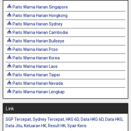
Paito Warna Harian Singapore
Paito Warna Harian Hongkong
Paito Warna Harian Sydney
Paito Warna Harian Cambodia
Paito Warna Harian Bullseye
Paito Warna Harian Pcso
Paito Warna Harian Korea
Paito Warna Harian Laos
Paito Warna Harian Taipei
Paito Warna Harian Nevada
Paito Warna Harian Lengkap
Link
SGP Tercepat
,
Sydney Tercepat
,
HKG 6D
,
Data HKG 6D
,
Data HKG
,
Data Jitu
,
Keluaran HK
,
Result HK
,
Syair Keris