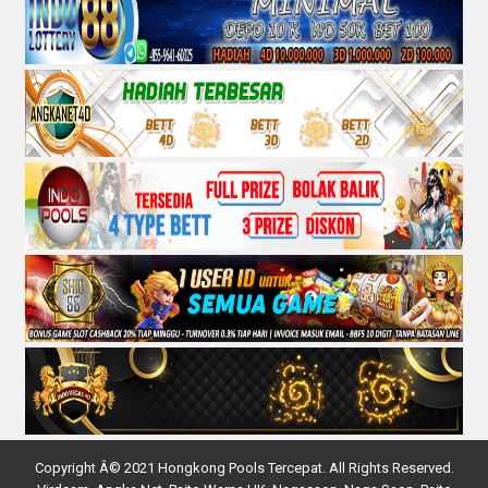
Copyright
Â©
2021 Hongkong Pools Tercepat. All Rights Reserved.