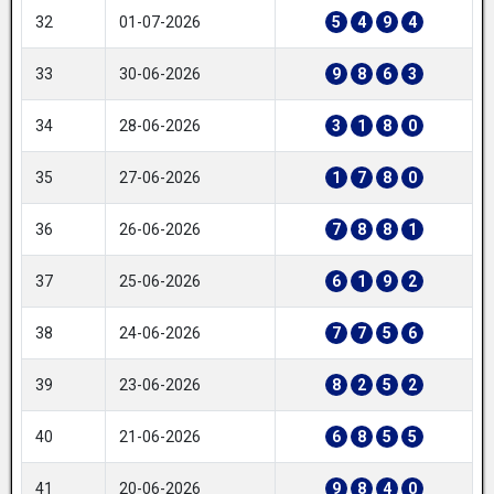
32
01-07-2026
5
4
9
4
33
30-06-2026
9
8
6
3
34
28-06-2026
3
1
8
0
35
27-06-2026
1
7
8
0
36
26-06-2026
7
8
8
1
37
25-06-2026
6
1
9
2
38
24-06-2026
7
7
5
6
39
23-06-2026
8
2
5
2
40
21-06-2026
6
8
5
5
41
20-06-2026
9
8
4
0