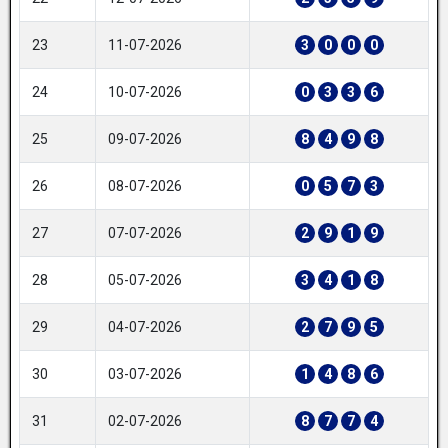
23
11-07-2026
3
0
0
0
24
10-07-2026
0
3
3
6
25
09-07-2026
8
4
9
8
26
08-07-2026
0
5
7
3
27
07-07-2026
2
9
1
9
28
05-07-2026
3
4
1
8
29
04-07-2026
2
7
9
5
30
03-07-2026
1
4
8
6
31
02-07-2026
8
7
7
4