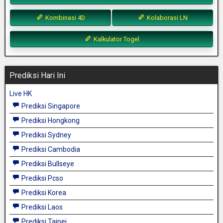
Kombinasi 4D
Kolaborasi LN
Kalkulator Togel
Prediksi Hari Ini
Live HK
Prediksi Singapore
Prediksi Hongkong
Prediksi Sydney
Prediksi Cambodia
Prediksi Bullseye
Prediksi Pcso
Prediksi Korea
Prediksi Laos
Prediksi Taipei