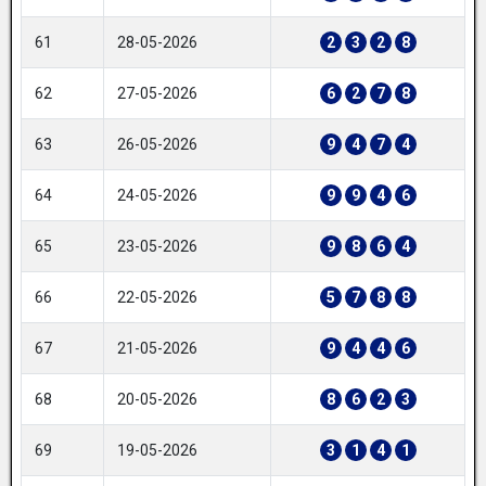
61
28-05-2026
2
3
2
8
62
27-05-2026
6
2
7
8
63
26-05-2026
9
4
7
4
64
24-05-2026
9
9
4
6
65
23-05-2026
9
8
6
4
66
22-05-2026
5
7
8
8
67
21-05-2026
9
4
4
6
68
20-05-2026
8
6
2
3
69
19-05-2026
3
1
4
1