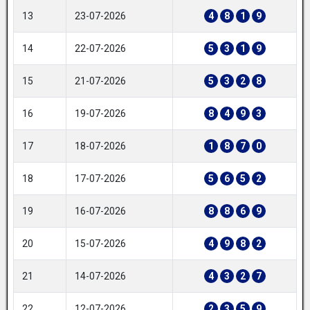
13
23-07-2026
4
8
1
9
14
22-07-2026
5
3
1
9
15
21-07-2026
5
3
2
8
16
19-07-2026
8
4
9
3
17
18-07-2026
1
8
7
0
18
17-07-2026
5
6
5
2
19
16-07-2026
8
8
6
9
20
15-07-2026
4
9
8
2
21
14-07-2026
4
3
2
7
22
12-07-2026
2
3
5
9