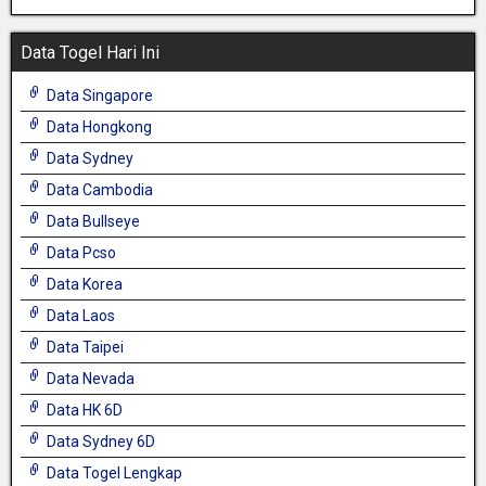
Data Togel Hari Ini
Data Singapore
Data Hongkong
Data Sydney
Data Cambodia
Data Bullseye
Data Pcso
Data Korea
Data Laos
Data Taipei
Data Nevada
Data HK 6D
Data Sydney 6D
Data Togel Lengkap