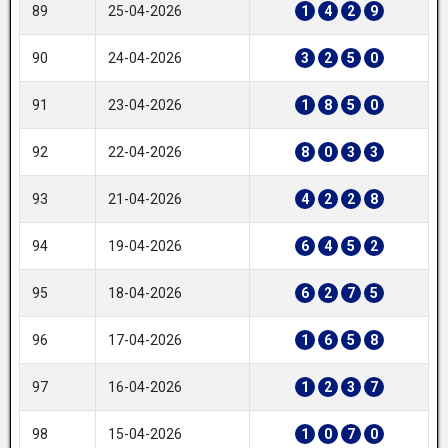
89
25-04-2026
1
4
2
9
90
24-04-2026
3
2
5
0
91
23-04-2026
1
8
5
0
92
22-04-2026
8
0
3
3
93
21-04-2026
4
2
2
8
94
19-04-2026
6
4
5
2
95
18-04-2026
6
2
7
5
96
17-04-2026
1
6
5
8
97
16-04-2026
1
2
3
7
98
15-04-2026
1
0
7
0