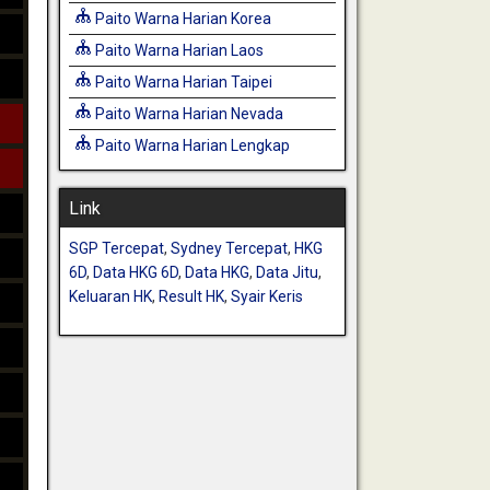
Paito Warna Harian Korea
Paito Warna Harian Laos
Paito Warna Harian Taipei
Paito Warna Harian Nevada
Paito Warna Harian Lengkap
Link
SGP Tercepat
,
Sydney Tercepat
,
HKG
6D
,
Data HKG 6D
,
Data HKG
,
Data Jitu
,
Keluaran HK
,
Result HK
,
Syair Keris