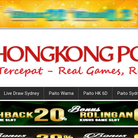
Live Draw Sydney
Paito Warna
Paito HK 6D
Paito Syd