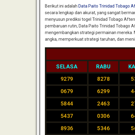
Berikut ini adalah
Data Paito Trinidad Tobago A
secara lengkap dan akurat, yang sangat berman
menyusun prediksi togel Trinidad Tobago Aftern
pembaruan rutin, Data Paito Trinidad Tobago A
mengembangkan strategi permainan mereka. Mela
angka, memperkuat strategi taruhan, dan meni
SELASA
RABU
K
9279
8278
5
0679
6299
4
5844
2463
2
5437
0306
6
8936
5346
5