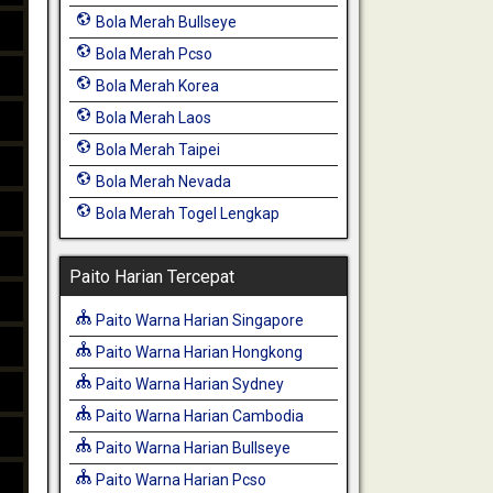
Bola Merah Bullseye
Bola Merah Pcso
Bola Merah Korea
Bola Merah Laos
Bola Merah Taipei
Bola Merah Nevada
Bola Merah Togel Lengkap
Paito Harian Tercepat
Paito Warna Harian Singapore
Paito Warna Harian Hongkong
Paito Warna Harian Sydney
Paito Warna Harian Cambodia
Paito Warna Harian Bullseye
Paito Warna Harian Pcso