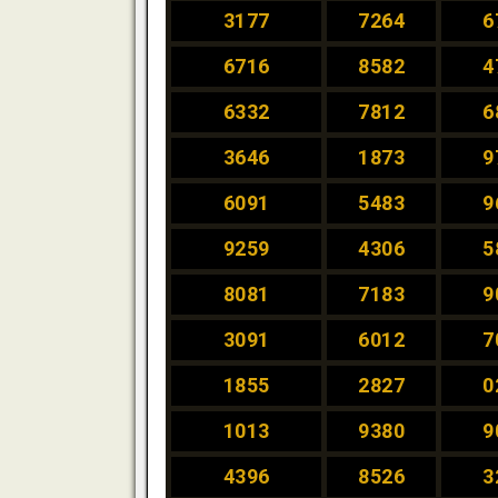
3177
7264
6
6716
8582
4
6332
7812
6
3646
1873
9
6091
5483
9
9259
4306
5
8081
7183
9
3091
6012
7
1855
2827
0
1013
9380
9
4396
8526
3