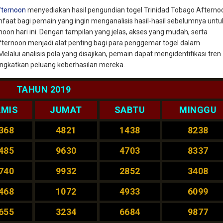
fternoon
menyediakan hasil pengundian togel Trinidad Tobago Afterno
faat bagi pemain yang ingin menganalisis hasil-hasil sebelumnya untu
oon hari ini. Dengan tampilan yang jelas, akses yang mudah, serta
fternoon menjadi alat penting bagi para penggemar togel dalam
lui analisis pola yang disajikan, pemain dapat mengidentifikasi tren
ngkatkan peluang keberhasilan mereka.
TAHUN 2019
AMIS
JUMAT
SABTU
MINGGU
368
4821
1438
8238
485
9630
4703
8337
740
9932
2852
3408
468
1072
4933
6099
655
3234
6684
9877