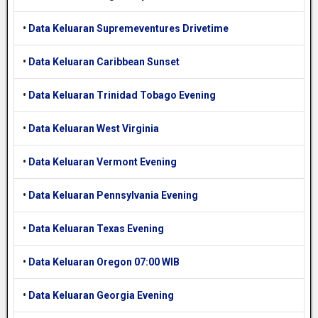
•
Data Keluaran Supremeventures Drivetime
•
Data Keluaran Caribbean Sunset
•
Data Keluaran Trinidad Tobago Evening
•
Data Keluaran West Virginia
•
Data Keluaran Vermont Evening
•
Data Keluaran Pennsylvania Evening
•
Data Keluaran Texas Evening
•
Data Keluaran Oregon 07:00 WIB
•
Data Keluaran Georgia Evening