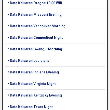
•
Data Keluaran Oregon 10:00 WIB
•
Data Keluaran Missouri Evening
•
Data Keluaran Vancouver Morning
•
Data Keluaran Connecticut Night
•
Data Keluaran Gwangju Morning
•
Data Keluaran Louisiana
•
Data Keluaran Indiana Evening
•
Data Keluaran Virginia Night
•
Data Keluaran Kentucky Evening
•
Data Keluaran Texas Night