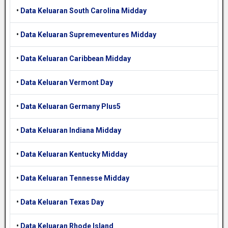
•
Data Keluaran South Carolina Midday
•
Data Keluaran Supremeventures Midday
•
Data Keluaran Caribbean Midday
•
Data Keluaran Vermont Day
•
Data Keluaran Germany Plus5
•
Data Keluaran Indiana Midday
•
Data Keluaran Kentucky Midday
•
Data Keluaran Tennesse Midday
•
Data Keluaran Texas Day
•
Data Keluaran Rhode Island