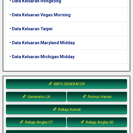
•
Data Keluaran Hongkong
•
Data Keluaran Vegas Morning
•
Data Keluaran Taipei
•
Data Keluaran Maryland Midday
•
Data Keluaran Michigan Midday
BBFS GENERATOR
Generator LN
Rumus Harian
Rekap Kumat
Rekap Angka CT
Rekap Angka 3D