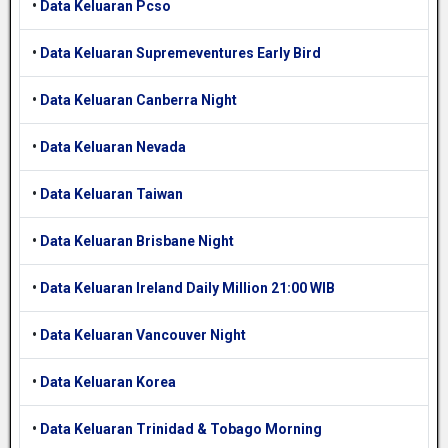
•
Data Keluaran Pcso
•
Data Keluaran Supremeventures Early Bird
•
Data Keluaran Canberra Night
•
Data Keluaran Nevada
•
Data Keluaran Taiwan
•
Data Keluaran Brisbane Night
•
Data Keluaran Ireland Daily Million 21:00 WIB
•
Data Keluaran Vancouver Night
•
Data Keluaran Korea
•
Data Keluaran Trinidad & Tobago Morning