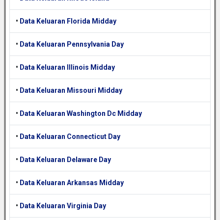
•
Data Keluaran Florida Midday
•
Data Keluaran Pennsylvania Day
•
Data Keluaran Illinois Midday
•
Data Keluaran Missouri Midday
•
Data Keluaran Washington Dc Midday
•
Data Keluaran Connecticut Day
•
Data Keluaran Delaware Day
•
Data Keluaran Arkansas Midday
•
Data Keluaran Virginia Day