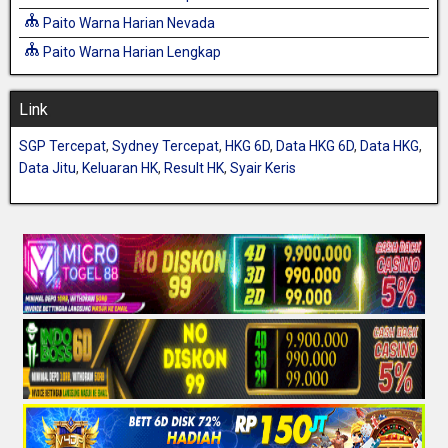
Paito Warna Harian Nevada
Paito Warna Harian Lengkap
Link
SGP Tercepat
,
Sydney Tercepat
,
HKG 6D
,
Data HKG 6D
,
Data HKG
,
Data Jitu
,
Keluaran HK
,
Result HK
,
Syair Keris